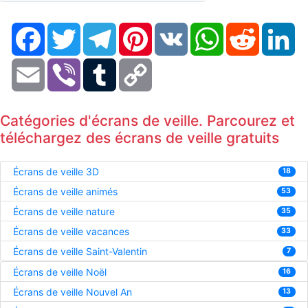
Facebook
Twitter
Telegram
Pinterest
VK
WhatsApp
Reddit
Li
Email
Viber
Tumblr
Copy
Link
Catégories d'écrans de veille. Parcourez et
téléchargez des écrans de veille gratuits
Écrans de veille 3D
18
Écrans de veille animés
53
Écrans de veille nature
35
Écrans de veille vacances
33
Écrans de veille Saint-Valentin
7
Écrans de veille Noël
16
Écrans de veille Nouvel An
13