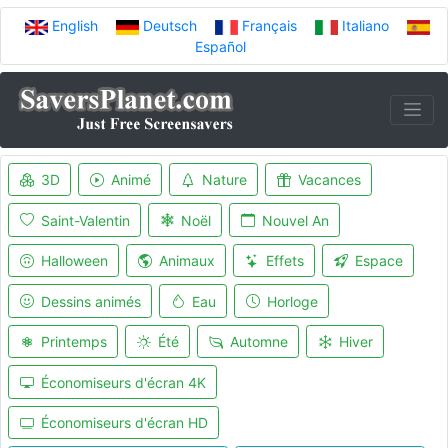
English
Deutsch
Français
Italiano
Español
3D
Animé
Nature
Vacances
Saint-Valentin
Noël
Nouvel An
Halloween
Animaux
Effets
Espace
Dessins animés
Eau
Horloge
Printemps
Été
Automne
Hiver
Économiseurs d'écran 4K
Économiseurs d'écran HD