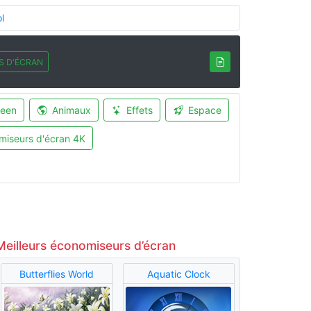
l
S D'ÉCRAN
ween
Animaux
Effets
Espace
miseurs d'écran 4K
Meilleurs économiseurs d’écran
Butterflies World
Aquatic Clock