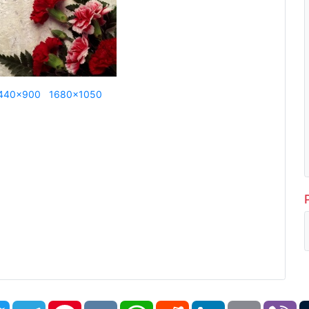
440x900
1680x1050
book
Twitter
Telegram
Pinterest
VK
WhatsApp
Reddit
LinkedIn
Email
Vi