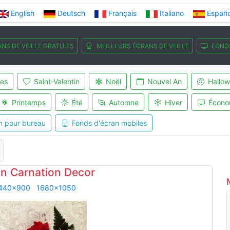
English
Deutsch
Français
Italiano
Españo
NS DE VEILLE GRATUITS
MEILLEURS ÉCRANS DE VEILLE
FOND
es
Saint-Valentin
Noël
Nouvel An
Hallo
Printemps
Été
Automne
Hiver
Écono
n pour bureau
Fonds d'écran mobiles
an Carnation Decor
440x900
1680x1050