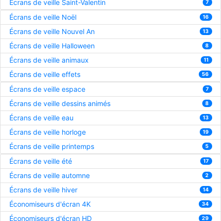
Écrans de veille Saint-Valentin
7
Écrans de veille Noël
16
Écrans de veille Nouvel An
13
Écrans de veille Halloween
8
Écrans de veille animaux
11
Écrans de veille effets
56
Écrans de veille espace
7
Écrans de veille dessins animés
8
Écrans de veille eau
13
Écrans de veille horloge
19
Écrans de veille printemps
5
Écrans de veille été
17
Écrans de veille automne
2
Écrans de veille hiver
14
Économiseurs d'écran 4K
34
Économiseurs d'écran HD
29