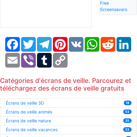
Free
Screensavers
Facebook
Twitter
Telegram
Pinterest
VK
WhatsApp
Reddit
Li
Email
Viber
Tumblr
Copy
Link
Catégories d'écrans de veille. Parcourez et
téléchargez des écrans de veille gratuits
Écrans de veille 3D
18
Écrans de veille animés
53
Écrans de veille nature
35
Écrans de veille vacances
33