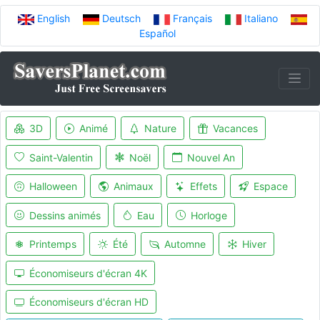
English
Deutsch
Français
Italiano
Español
3D
Animé
Nature
Vacances
Saint-Valentin
Noël
Nouvel An
Halloween
Animaux
Effets
Espace
Dessins animés
Eau
Horloge
Printemps
Été
Automne
Hiver
Économiseurs d'écran 4K
Économiseurs d'écran HD