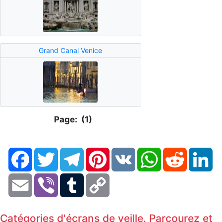
Grand Canal Venice
Page: (1)
Facebook
Twitter
Telegram
Pinterest
VK
WhatsApp
Reddit
Li
Email
Viber
Tumblr
Copy
Link
Catégories d'écrans de veille. Parcourez et