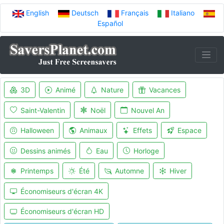
English
Deutsch
Français
Italiano
Español
3D
Animé
Nature
Vacances
Saint-Valentin
Noël
Nouvel An
Halloween
Animaux
Effets
Espace
Dessins animés
Eau
Horloge
Printemps
Été
Automne
Hiver
Économiseurs d'écran 4K
Économiseurs d'écran HD