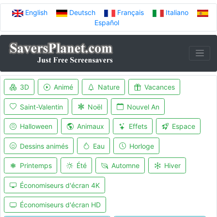
English
Deutsch
Français
Italiano
Español
3D
Animé
Nature
Vacances
Saint-Valentin
Noël
Nouvel An
Halloween
Animaux
Effets
Espace
Dessins animés
Eau
Horloge
Printemps
Été
Automne
Hiver
Économiseurs d'écran 4K
Économiseurs d'écran HD