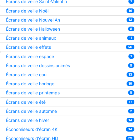
Écrans de veille Saint-Valentin
7
Écrans de veille Noël
16
Écrans de veille Nouvel An
13
Écrans de veille Halloween
8
Écrans de veille animaux
11
Écrans de veille effets
56
Écrans de veille espace
7
Écrans de veille dessins animés
8
Écrans de veille eau
13
Écrans de veille horloge
19
Écrans de veille printemps
5
Écrans de veille été
17
Écrans de veille automne
2
Écrans de veille hiver
14
Économiseurs d'écran 4K
34
Économiseurs d'écran HD
29