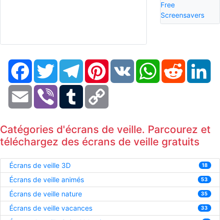
Free
Screensavers
Facebook
Twitter
Telegram
Pinterest
VK
WhatsApp
Reddit
Li
Email
Viber
Tumblr
Copy
Link
Catégories d'écrans de veille. Parcourez et
téléchargez des écrans de veille gratuits
Écrans de veille 3D
18
Écrans de veille animés
53
Écrans de veille nature
35
Écrans de veille vacances
33