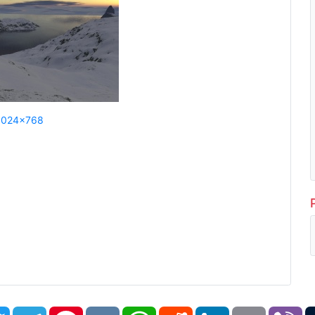
1024x768
book
Twitter
Telegram
Pinterest
VK
WhatsApp
Reddit
LinkedIn
Email
Vi