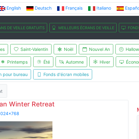
English
Deutsch
Français
Italiano
Españo
NS DE VEILLE GRATUITS
MEILLEURS ÉCRANS DE VEILLE
FOND
es
Saint-Valentin
Noël
Nouvel An
Hallo
Printemps
Été
Automne
Hiver
Écono
n pour bureau
Fonds d'écran mobiles
at
an Winter Retreat
1024x768