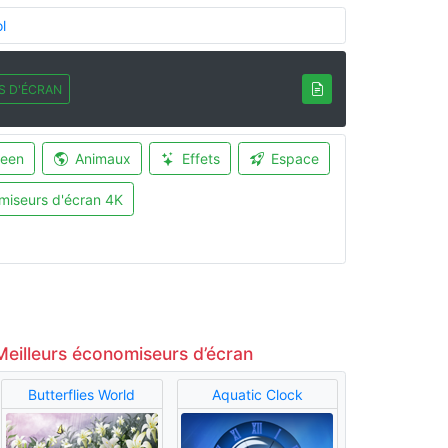
l
S D'ÉCRAN
ween
Animaux
Effets
Espace
miseurs d'écran 4K
Meilleurs économiseurs d’écran
Butterflies World
Aquatic Clock