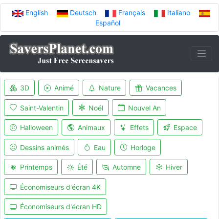
English
Deutsch
Français
Italiano
Español
3D
Animé
Nature
Vacances
Saint-Valentin
Noël
Nouvel An
Halloween
Animaux
Effets
Espace
Dessins animés
Eau
Horloge
Printemps
Été
Automne
Hiver
Économiseurs d'écran 4K
Économiseurs d'écran HD