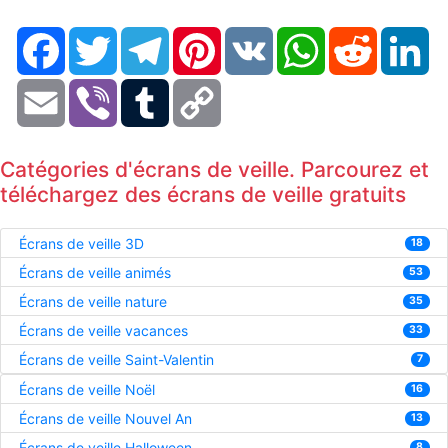
Facebook
Twitter
Telegram
Pinterest
VK
WhatsApp
Reddit
Li
Email
Viber
Tumblr
Copy
Link
Catégories d'écrans de veille. Parcourez et
téléchargez des écrans de veille gratuits
Écrans de veille 3D
18
Écrans de veille animés
53
Écrans de veille nature
35
Écrans de veille vacances
33
Écrans de veille Saint-Valentin
7
Écrans de veille Noël
16
Écrans de veille Nouvel An
13
Écrans de veille Halloween
8