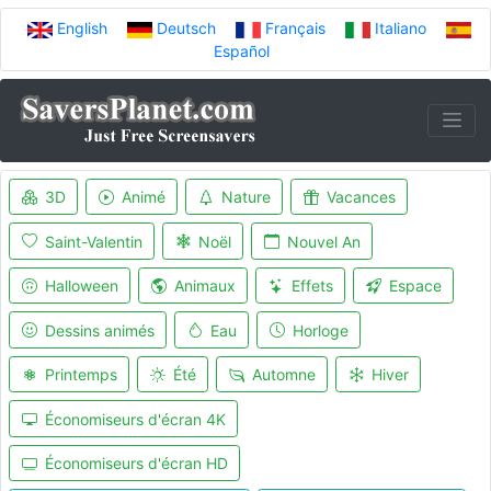
English
Deutsch
Français
Italiano
Español
3D
Animé
Nature
Vacances
Saint-Valentin
Noël
Nouvel An
Halloween
Animaux
Effets
Espace
Dessins animés
Eau
Horloge
Printemps
Été
Automne
Hiver
Économiseurs d'écran 4K
Économiseurs d'écran HD