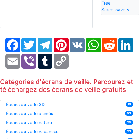
Free
Screensavers
Facebook
Twitter
Telegram
Pinterest
VK
WhatsApp
Reddit
Li
Email
Viber
Tumblr
Copy
Link
Catégories d'écrans de veille. Parcourez et
téléchargez des écrans de veille gratuits
Écrans de veille 3D
18
Écrans de veille animés
53
Écrans de veille nature
35
Écrans de veille vacances
33