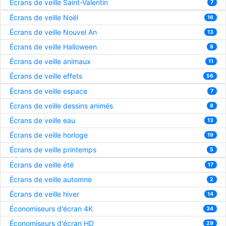
Écrans de veille Saint-Valentin
7
Écrans de veille Noël
16
Écrans de veille Nouvel An
13
Écrans de veille Halloween
8
Écrans de veille animaux
11
Écrans de veille effets
56
Écrans de veille espace
7
Écrans de veille dessins animés
8
Écrans de veille eau
13
Écrans de veille horloge
19
Écrans de veille printemps
5
Écrans de veille été
17
Écrans de veille automne
2
Écrans de veille hiver
14
Économiseurs d'écran 4K
34
Économiseurs d'écran HD
29