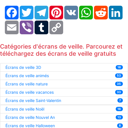
Facebook
Twitter
Telegram
Pinterest
VK
WhatsApp
Reddit
Li
Email
Viber
Tumblr
Copy
Link
Catégories d'écrans de veille. Parcourez et
téléchargez des écrans de veille gratuits
Écrans de veille 3D
18
Écrans de veille animés
53
Écrans de veille nature
35
Écrans de veille vacances
33
Écrans de veille Saint-Valentin
7
Écrans de veille Noël
16
Écrans de veille Nouvel An
13
Écrans de veille Halloween
8