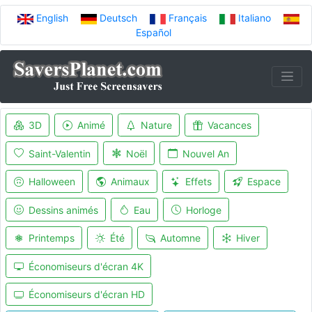
English
Deutsch
Français
Italiano
Español
3D
Animé
Nature
Vacances
Saint-Valentin
Noël
Nouvel An
Halloween
Animaux
Effets
Espace
Dessins animés
Eau
Horloge
Printemps
Été
Automne
Hiver
Économiseurs d'écran 4K
Économiseurs d'écran HD