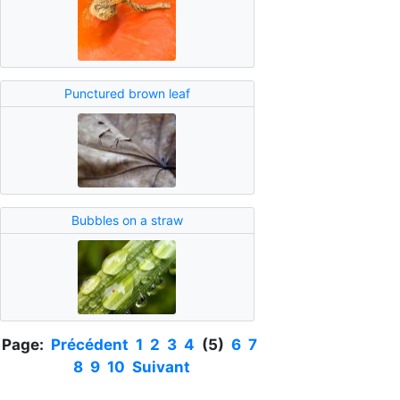
Punctured brown leaf
Bubbles on a straw
Page:
Précédent
1
2
3
4
(5)
6
7
8
9
10
Suivant