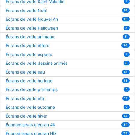
Écrans de veille Saint-Valentin
7
Écrans de veille Noël
16
Écrans de veille Nouvel An
13
Écrans de veille Halloween
8
Écrans de veille animaux
11
Écrans de veille effets
56
Écrans de veille espace
7
Écrans de veille dessins animés
8
Écrans de veille eau
13
Écrans de veille horloge
19
Écrans de veille printemps
5
Écrans de veille été
17
Écrans de veille automne
2
Écrans de veille hiver
14
Économiseurs d'écran 4K
34
Économiseurs d'écran HD
29