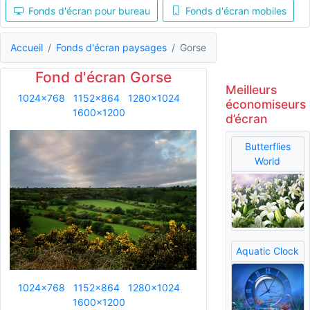
Fonds d'écran pour bureau
Fonds d'écran mobiles
Accueil
Fonds d'écran paysages
Gorse
Fond d'écran Gorse
Meilleurs
1024x768
1152x864
1280x1024
économiseurs
1600x1200
d’écran
Butterflies
World
Aquatic Clock
1024x768
1152x864
1280x1024
1600x1200