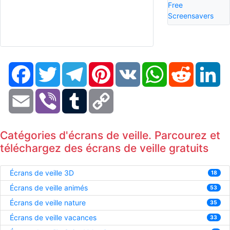
Free
Screensavers
Facebook
Twitter
Telegram
Pinterest
VK
WhatsApp
Reddit
Li
Email
Viber
Tumblr
Copy
Link
Catégories d'écrans de veille. Parcourez et
téléchargez des écrans de veille gratuits
Écrans de veille 3D
18
Écrans de veille animés
53
Écrans de veille nature
35
Écrans de veille vacances
33