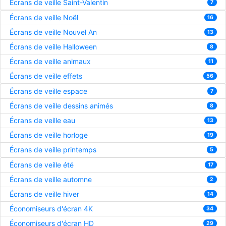
Écrans de veille Saint-Valentin
7
Écrans de veille Noël
16
Écrans de veille Nouvel An
13
Écrans de veille Halloween
8
Écrans de veille animaux
11
Écrans de veille effets
56
Écrans de veille espace
7
Écrans de veille dessins animés
8
Écrans de veille eau
13
Écrans de veille horloge
19
Écrans de veille printemps
5
Écrans de veille été
17
Écrans de veille automne
2
Écrans de veille hiver
14
Économiseurs d'écran 4K
34
Économiseurs d'écran HD
29