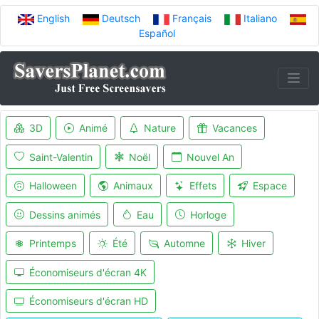
English
Deutsch
Français
Italiano
Español
3D
Animé
Nature
Vacances
Saint-Valentin
Noël
Nouvel An
Halloween
Animaux
Effets
Espace
Dessins animés
Eau
Horloge
Printemps
Été
Automne
Hiver
Économiseurs d'écran 4K
Économiseurs d'écran HD