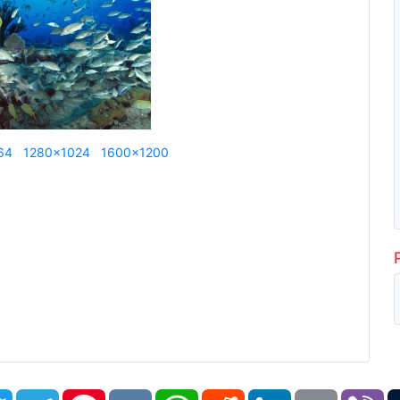
64
1280x1024
1600x1200
book
Twitter
Telegram
Pinterest
VK
WhatsApp
Reddit
LinkedIn
Email
Vi