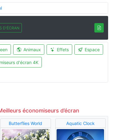
l
S D'ÉCRAN
ween
Animaux
Effets
Espace
miseurs d'écran 4K
Meilleurs économiseurs d’écran
Butterflies World
Aquatic Clock