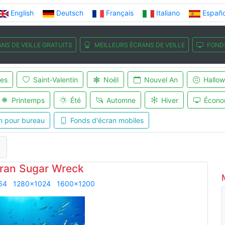
English
Deutsch
Français
Italiano
Españo
NS DE VEILLE GRATUITS
MEILLEURS ÉCRANS DE VEILLE
FOND
es
Saint-Valentin
Noël
Nouvel An
Hallo
Printemps
Été
Automne
Hiver
Écono
n pour bureau
Fonds d'écran mobiles
cran Sugar Wreck
64
1280x1024
1600x1200