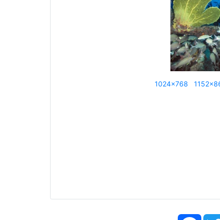
1024x768
1152x8
Face