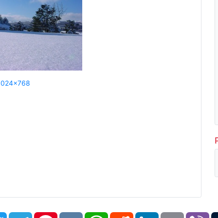
1024x768
book
Twitter
Telegram
Pinterest
VK
WhatsApp
Reddit
LinkedIn
Email
Vi