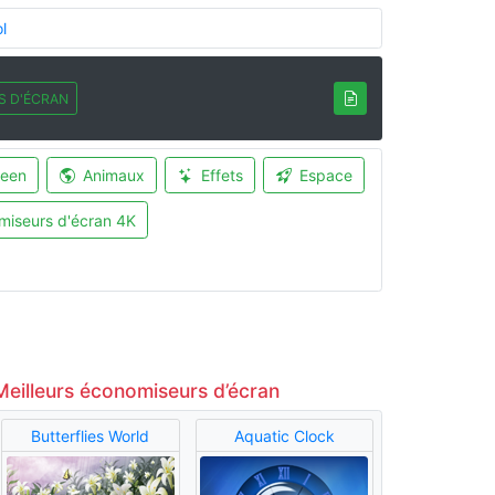
l
S D'ÉCRAN
ween
Animaux
Effets
Espace
miseurs d'écran 4K
Meilleurs économiseurs d’écran
Butterflies World
Aquatic Clock