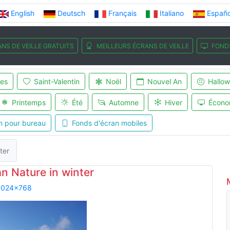
English
Deutsch
Français
Italiano
Españo
NS DE VEILLE GRATUITS
MEILLEURS ÉCRANS DE VEILLE
FOND
es
Saint-Valentin
Noël
Nouvel An
Hallo
Printemps
Été
Automne
Hiver
Écono
n pour bureau
Fonds d'écran mobiles
ter
n Nature in winter
1024x768