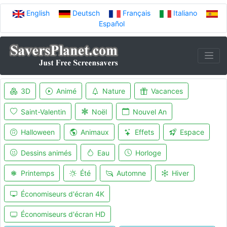
English
Deutsch
Français
Italiano
Español
3D
Animé
Nature
Vacances
Saint-Valentin
Noël
Nouvel An
Halloween
Animaux
Effets
Espace
Dessins animés
Eau
Horloge
Printemps
Été
Automne
Hiver
Économiseurs d'écran 4K
Économiseurs d'écran HD