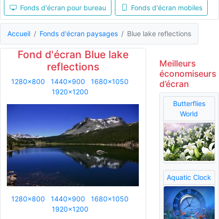
Fonds d'écran pour bureau
Fonds d'écran mobiles
Accueil
Fonds d'écran paysages
Blue lake reflections
Fond d'écran Blue lake
Meilleurs
reflections
économiseurs
1280x800
1440x900
1680x1050
d’écran
1920x1200
Butterflies
World
Aquatic Clock
1280x800
1440x900
1680x1050
1920x1200