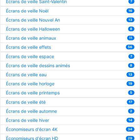
Écrans de veille Saint-Valentin
7
Écrans de veille Noël
16
Écrans de veille Nouvel An
13
Écrans de veille Halloween
8
Écrans de veille animaux
11
Écrans de veille effets
56
Écrans de veille espace
7
Écrans de veille dessins animés
8
Écrans de veille eau
13
Écrans de veille horloge
19
Écrans de veille printemps
5
Écrans de veille été
17
Écrans de veille automne
2
Écrans de veille hiver
14
Économiseurs d'écran 4K
34
Économiseurs d'écran HD
29