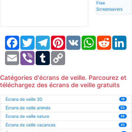
Free
Screensavers
Facebook
Twitter
Telegram
Pinterest
VK
WhatsApp
Reddit
Li
Email
Viber
Tumblr
Copy
Link
Catégories d'écrans de veille. Parcourez et
téléchargez des écrans de veille gratuits
Écrans de veille 3D
18
Écrans de veille animés
53
Écrans de veille nature
35
Écrans de veille vacances
33