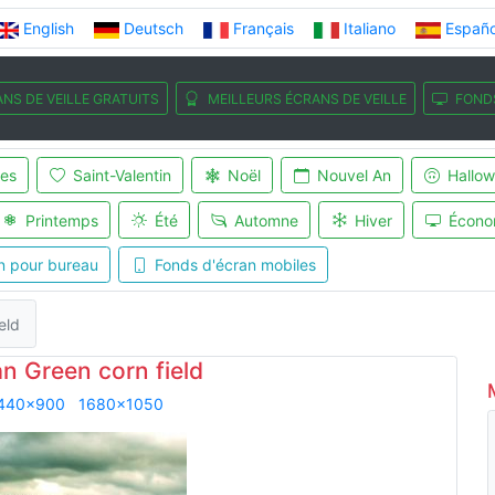
English
Deutsch
Français
Italiano
Españo
NS DE VEILLE GRATUITS
MEILLEURS ÉCRANS DE VEILLE
FOND
es
Saint-Valentin
Noël
Nouvel An
Hallo
Printemps
Été
Automne
Hiver
Écono
n pour bureau
Fonds d'écran mobiles
eld
n Green corn field
440x900
1680x1050