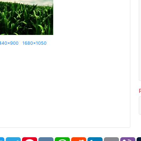
440x900
1680x1050
book
Twitter
Telegram
Pinterest
VK
WhatsApp
Reddit
LinkedIn
Email
Vi