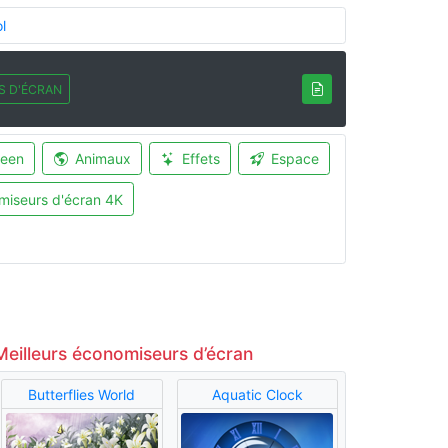
l
S D'ÉCRAN
ween
Animaux
Effets
Espace
miseurs d'écran 4K
Meilleurs économiseurs d’écran
Butterflies World
Aquatic Clock