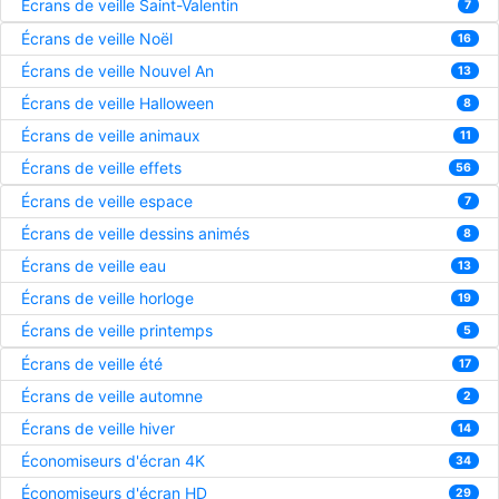
Écrans de veille Saint-Valentin
7
Écrans de veille Noël
16
Écrans de veille Nouvel An
13
Écrans de veille Halloween
8
Écrans de veille animaux
11
Écrans de veille effets
56
Écrans de veille espace
7
Écrans de veille dessins animés
8
Écrans de veille eau
13
Écrans de veille horloge
19
Écrans de veille printemps
5
Écrans de veille été
17
Écrans de veille automne
2
Écrans de veille hiver
14
Économiseurs d'écran 4K
34
Économiseurs d'écran HD
29