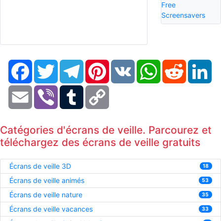
Free
Screensavers
Facebook
Twitter
Telegram
Pinterest
VK
WhatsApp
Reddit
Li
Email
Viber
Tumblr
Copy
Link
Catégories d'écrans de veille. Parcourez et
téléchargez des écrans de veille gratuits
Écrans de veille 3D
18
Écrans de veille animés
53
Écrans de veille nature
35
Écrans de veille vacances
33