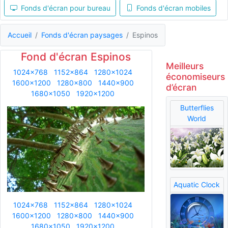
Fonds d'écran pour bureau
Fonds d'écran mobiles
Accueil
Fonds d'écran paysages
Espinos
Fond d'écran Espinos
Meilleurs
1024x768
1152x864
1280x1024
économiseurs
1600x1200
1280x800
1440x900
d’écran
1680x1050
1920x1200
Butterflies
World
Aquatic Clock
1024x768
1152x864
1280x1024
1600x1200
1280x800
1440x900
1680x1050
1920x1200