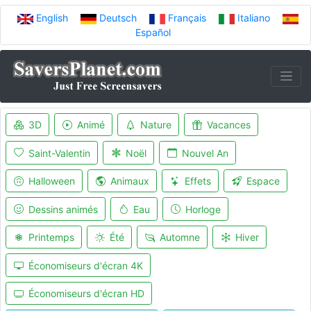
English
Deutsch
Français
Italiano
Español
3D
Animé
Nature
Vacances
Saint-Valentin
Noël
Nouvel An
Halloween
Animaux
Effets
Espace
Dessins animés
Eau
Horloge
Printemps
Été
Automne
Hiver
Économiseurs d'écran 4K
Économiseurs d'écran HD