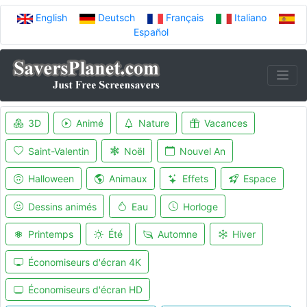
English
Deutsch
Français
Italiano
Español
3D
Animé
Nature
Vacances
Saint-Valentin
Noël
Nouvel An
Halloween
Animaux
Effets
Espace
Dessins animés
Eau
Horloge
Printemps
Été
Automne
Hiver
Économiseurs d'écran 4K
Économiseurs d'écran HD