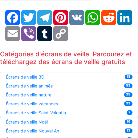
Facebook
Twitter
Telegram
Pinterest
VK
WhatsApp
Reddit
Li
Email
Viber
Tumblr
Copy
Link
Catégories d'écrans de veille. Parcourez et
téléchargez des écrans de veille gratuits
Écrans de veille 3D
18
Écrans de veille animés
53
Écrans de veille nature
35
Écrans de veille vacances
33
Écrans de veille Saint-Valentin
7
Écrans de veille Noël
16
Écrans de veille Nouvel An
13