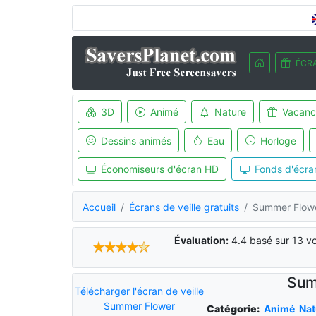
ÉCRA
3D
Animé
Nature
Vacanc
Dessins animés
Eau
Horloge
Économiseurs d'écran HD
Fonds d'écra
Accueil
Écrans de veille gratuits
Summer Flower
Évaluation:
4.4
basé sur
13
vo
Sum
Télécharger l'écran de veille
Summer Flower
Catégorie:
Animé
Nat