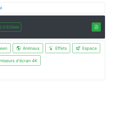
l
S D'ÉCRAN
ween
Animaux
Effets
Espace
miseurs d'écran 4K