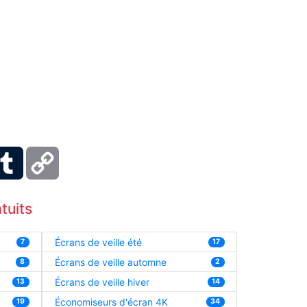
ber
Tumblr
Copy
Link
tuits
Écrans de veille été
7
17
Écrans de veille automne
8
2
Écrans de veille hiver
13
14
Économiseurs d'écran 4K
19
34