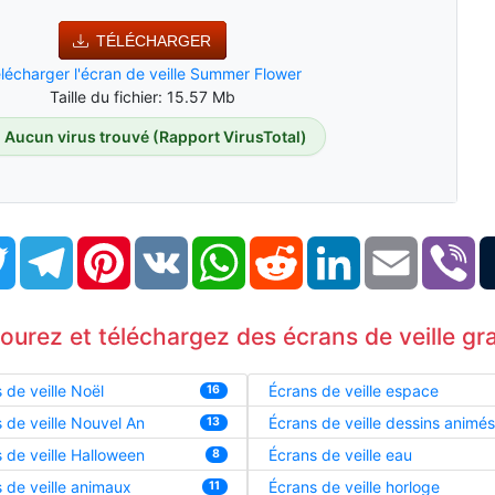
TÉLÉCHARGER
lécharger l'écran de veille Summer Flower
Taille du fichier: 15.57 Mb
Aucun virus trouvé (Rapport VirusTotal)
book
Twitter
Telegram
Pinterest
VK
WhatsApp
Reddit
LinkedIn
Email
Vi
courez et téléchargez des écrans de veille gra
 de veille Noël
Écrans de veille espace
16
 de veille Nouvel An
Écrans de veille dessins animés
13
 de veille Halloween
Écrans de veille eau
8
 de veille animaux
Écrans de veille horloge
11