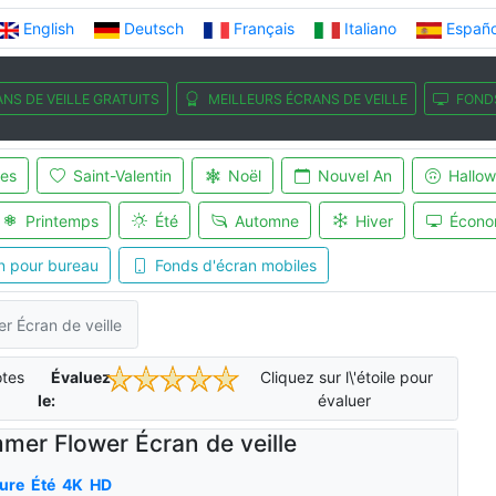
English
Deutsch
Français
Italiano
Españo
NS DE VEILLE GRATUITS
MEILLEURS ÉCRANS DE VEILLE
FOND
es
Saint-Valentin
Noël
Nouvel An
Hallo
Printemps
Été
Automne
Hiver
Écono
n pour bureau
Fonds d'écran mobiles
 Écran de veille
tes
Évaluez-
Cliquez sur l\'étoile pour
le:
évaluer
mer Flower Écran de veille
ure
Été
4K
HD