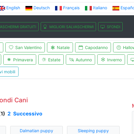
English
Deutsch
Français
Italiano
Españo
ASCHERMI GRATUITI
MIGLIORI SALVASCHERMI
SFONDI
San Valentino
Natale
Capodanno
Hallo
Primavera
Estate
Autunno
Inverno
vi mobili
ondi Cani
(1)
2
Successivo
Dalmatian puppy
Sleeping puppy