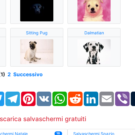
Sitting Pug
Dalmatian
(1)
2
Successivo
book
Twitter
Telegram
Pinterest
VK
WhatsApp
Reddit
LinkedIn
Email
Vi
scarica salvaschermi gratuiti
chermi Natale
Salvaschermi Spazio
16