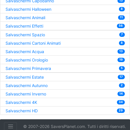
Salvaschermi Capodanno
13
Salvaschermi Halloween
8
Salvaschermi Animali
11
Salvaschermi Effetti
56
Salvaschermi Spazio
7
Salvaschermi Cartoni Animati
8
Salvaschermi Acqua
13
Salvaschermi Orologio
19
Salvaschermi Primavera
5
Salvaschermi Estate
17
Salvaschermi Autunno
2
Salvaschermi Inverno
14
Salvaschermi 4K
34
Salvaschermi HD
29
© 2007-2026 SaversPlanet.com. Tutti i diritti riservati.