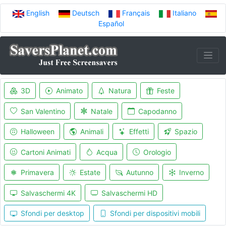
English
Deutsch
Français
Italiano
Español
3D
Animato
Natura
Feste
San Valentino
Natale
Capodanno
Halloween
Animali
Effetti
Spazio
Cartoni Animati
Acqua
Orologio
Primavera
Estate
Autunno
Inverno
Salvaschermi 4K
Salvaschermi HD
Sfondi per desktop
Sfondi per dispositivi mobili