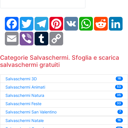
Facebook
Twitter
Telegram
Pinterest
VK
WhatsApp
Reddit
Li
Email
Viber
Tumblr
Copy
Link
Categorie Salvaschermi. Sfoglia e scarica
salvaschermi gratuiti
Salvaschermi 3D
18
Salvaschermi Animati
53
Salvaschermi Natura
35
Salvaschermi Feste
33
Salvaschermi San Valentino
7
Salvaschermi Natale
16