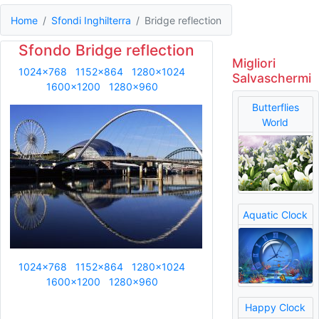
Home
Sfondi Inghilterra
Bridge reflection
Sfondo Bridge reflection
Migliori
1024x768
1152x864
1280x1024
Salvaschermi
1600x1200
1280x960
Butterflies
World
Aquatic Clock
1024x768
1152x864
1280x1024
1600x1200
1280x960
Happy Clock