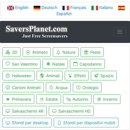
English
Deutsch
Français
Italiano
Español
3D
Animato
Natura
Feste
San Valentino
Natale
Capodanno
Halloween
Animali
Effetti
Spazio
Cartoni Animati
Acqua
Orologio
Primavera
Estate
Autunno
Inverno
Salvaschermi 4K
Salvaschermi HD
Sfondi per desktop
Sfondi per dispositivi mobili