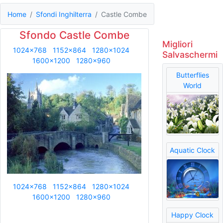
Home
Sfondi Inghilterra
Castle Combe
Sfondo Castle Combe
Migliori
1024x768
1152x864
1280x1024
Salvaschermi
1600x1200
1280x960
Butterflies
World
Aquatic Clock
1024x768
1152x864
1280x1024
1600x1200
1280x960
Happy Clock