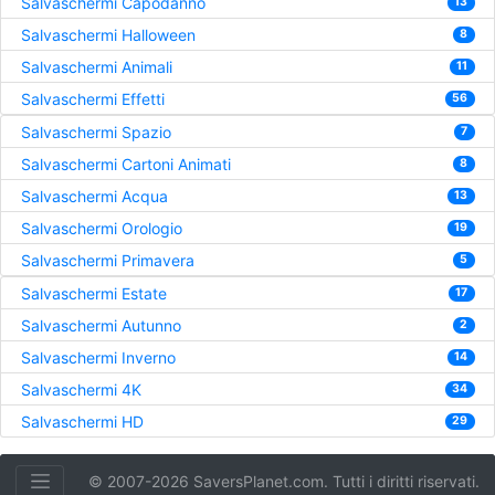
Salvaschermi Capodanno
13
Salvaschermi Halloween
8
Salvaschermi Animali
11
Salvaschermi Effetti
56
Salvaschermi Spazio
7
Salvaschermi Cartoni Animati
8
Salvaschermi Acqua
13
Salvaschermi Orologio
19
Salvaschermi Primavera
5
Salvaschermi Estate
17
Salvaschermi Autunno
2
Salvaschermi Inverno
14
Salvaschermi 4K
34
Salvaschermi HD
29
© 2007-2026 SaversPlanet.com. Tutti i diritti riservati.