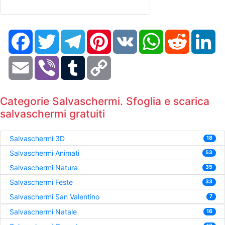
Facebook
Twitter
Telegram
Pinterest
VK
WhatsApp
Reddit
Li
Email
Viber
Tumblr
Copy
Link
Categorie Salvaschermi. Sfoglia e scarica
salvaschermi gratuiti
Salvaschermi 3D
18
Salvaschermi Animati
53
Salvaschermi Natura
35
Salvaschermi Feste
33
Salvaschermi San Valentino
7
Salvaschermi Natale
16