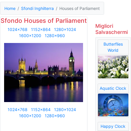
Home
Sfondi Inghilterra
Houses of Parliament
Sfondo Houses of Parliament
Migliori
1024x768
1152x864
1280x1024
Salvaschermi
1600x1200
1280x960
Butterflies
World
Aquatic Clock
1024x768
1152x864
1280x1024
1600x1200
1280x960
Happy Clock