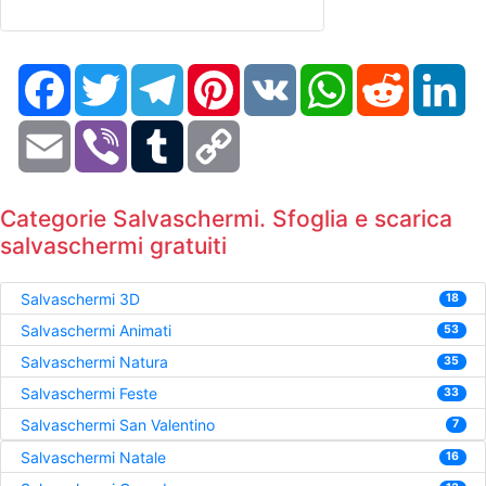
Facebook
Twitter
Telegram
Pinterest
VK
WhatsApp
Reddit
Li
Email
Viber
Tumblr
Copy
Link
Categorie Salvaschermi. Sfoglia e scarica
salvaschermi gratuiti
Salvaschermi 3D
18
Salvaschermi Animati
53
Salvaschermi Natura
35
Salvaschermi Feste
33
Salvaschermi San Valentino
7
Salvaschermi Natale
16