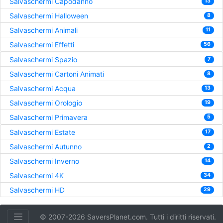
Salvaschermi Capodanno
13
Salvaschermi Halloween
8
Salvaschermi Animali
11
Salvaschermi Effetti
56
Salvaschermi Spazio
7
Salvaschermi Cartoni Animati
8
Salvaschermi Acqua
13
Salvaschermi Orologio
19
Salvaschermi Primavera
5
Salvaschermi Estate
17
Salvaschermi Autunno
2
Salvaschermi Inverno
14
Salvaschermi 4K
34
Salvaschermi HD
29
© 2007-2026 SaversPlanet.com. Tutti i diritti riservati.