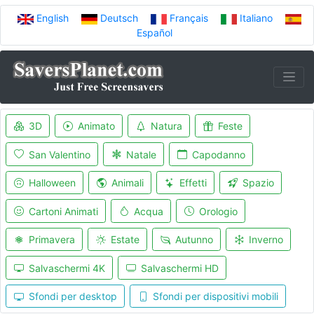
English
Deutsch
Français
Italiano
Español
3D
Animato
Natura
Feste
San Valentino
Natale
Capodanno
Halloween
Animali
Effetti
Spazio
Cartoni Animati
Acqua
Orologio
Primavera
Estate
Autunno
Inverno
Salvaschermi 4K
Salvaschermi HD
Sfondi per desktop
Sfondi per dispositivi mobili