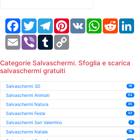
Facebook
Twitter
Telegram
Pinterest
VK
WhatsApp
Reddit
Li
Email
Viber
Tumblr
Copy
Link
Categorie Salvaschermi. Sfoglia e scarica
salvaschermi gratuiti
Salvaschermi 3D
18
Salvaschermi Animati
53
Salvaschermi Natura
35
Salvaschermi Feste
33
Salvaschermi San Valentino
7
Salvaschermi Natale
16