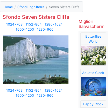
Home
Sfondi Inghilterra
Seven Sisters Cliffs
Sfondo Seven Sisters Cliffs
Migliori
1024x768
1152x864
1280x1024
Salvaschermi
1600x1200
1280x960
Butterflies
World
Aquatic Clock
1024x768
1152x864
1280x1024
1600x1200
1280x960
Happy Clock