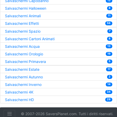
Salvaschermi Capodanno
13
Salvaschermi Halloween
8
Salvaschermi Animali
11
Salvaschermi Effetti
56
Salvaschermi Spazio
7
Salvaschermi Cartoni Animati
8
Salvaschermi Acqua
13
Salvaschermi Orologio
19
Salvaschermi Primavera
5
Salvaschermi Estate
17
Salvaschermi Autunno
2
Salvaschermi Inverno
14
Salvaschermi 4K
34
Salvaschermi HD
29
© 2007-2026 SaversPlanet.com. Tutti i diritti riservati.