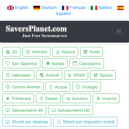
English
Deutsch
Français
Italiano
Español
3D
Animato
Natura
Feste
San Valentino
Natale
Capodanno
Halloween
Animali
Effetti
Spazio
Cartoni Animati
Acqua
Orologio
Primavera
Estate
Autunno
Inverno
Salvaschermi 4K
Salvaschermi HD
Sfondi per desktop
Sfondi per dispositivi mobili