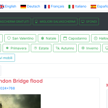
English
Deutsch
Français
Italiano
Españo
ASCHERMI GRATUITI
MIGLIORI SALVASCHERMI
SFONDI
San Valentino
Natale
Capodanno
Hallo
Primavera
Estate
Autunno
Inverno
vi mobili
ndon Bridge flood
1024x768