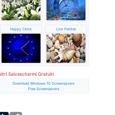
Happy Clock
Live Pebble
Altri Salvaschermi Gratuiti
Download Windows 10 Screensavers
Free Screensavers
ber
Tumblr
Copy