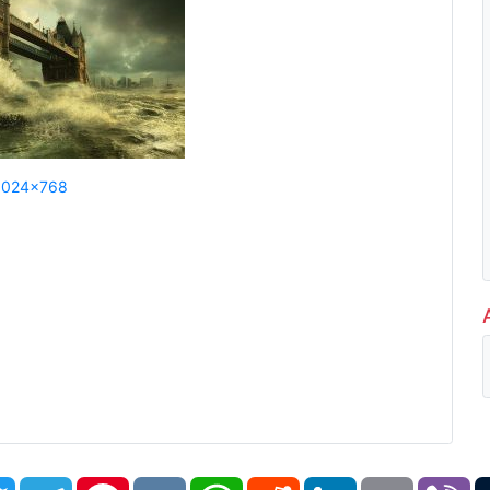
1024x768
book
Twitter
Telegram
Pinterest
VK
WhatsApp
Reddit
LinkedIn
Email
Vi