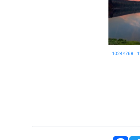
1024x768
1
Face