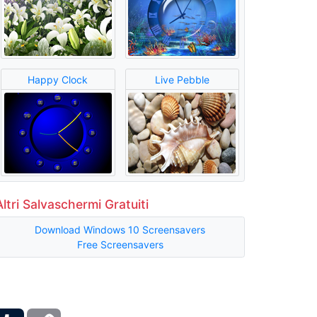
Happy Clock
Live Pebble
Altri Salvaschermi Gratuiti
Download Windows 10 Screensavers
Free Screensavers
ber
Tumblr
Copy