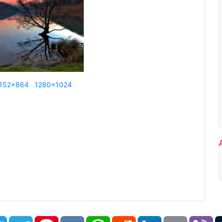
152x864
1280x1024
book
Twitter
Telegram
Pinterest
VK
WhatsApp
Reddit
LinkedIn
Email
Vi