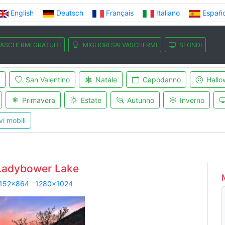
English
Deutsch
Français
Italiano
Españo
ASCHERMI GRATUITI
MIGLIORI SALVASCHERMI
SFONDI
San Valentino
Natale
Capodanno
Hallo
Primavera
Estate
Autunno
Inverno
vi mobili
Ladybower Lake
152x864
1280x1024