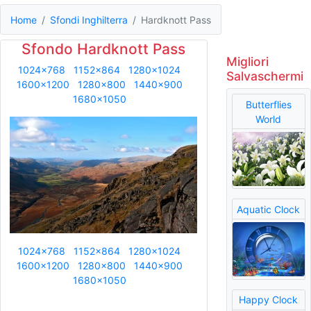
Home
Sfondi Inghilterra
Hardknott Pass
Sfondo Hardknott Pass
Migliori
1024x768
1152x864
1280x1024
Salvaschermi
1600x1200
1280x800
1440x900
1680x1050
Butterflies
World
Aquatic Clock
1024x768
1152x864
1280x1024
1600x1200
1280x800
1440x900
1680x1050
Happy Clock