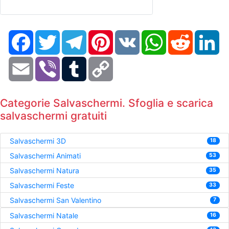
Facebook
Twitter
Telegram
Pinterest
VK
WhatsApp
Reddit
Li
Email
Viber
Tumblr
Copy
Link
Categorie Salvaschermi. Sfoglia e scarica
salvaschermi gratuiti
Salvaschermi 3D
18
Salvaschermi Animati
53
Salvaschermi Natura
35
Salvaschermi Feste
33
Salvaschermi San Valentino
7
Salvaschermi Natale
16