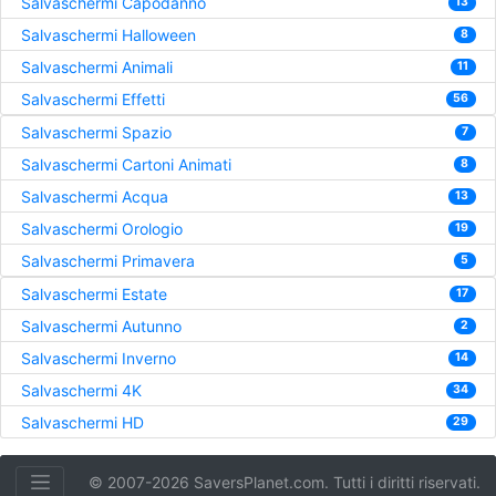
Salvaschermi Capodanno
13
Salvaschermi Halloween
8
Salvaschermi Animali
11
Salvaschermi Effetti
56
Salvaschermi Spazio
7
Salvaschermi Cartoni Animati
8
Salvaschermi Acqua
13
Salvaschermi Orologio
19
Salvaschermi Primavera
5
Salvaschermi Estate
17
Salvaschermi Autunno
2
Salvaschermi Inverno
14
Salvaschermi 4K
34
Salvaschermi HD
29
© 2007-2026 SaversPlanet.com. Tutti i diritti riservati.