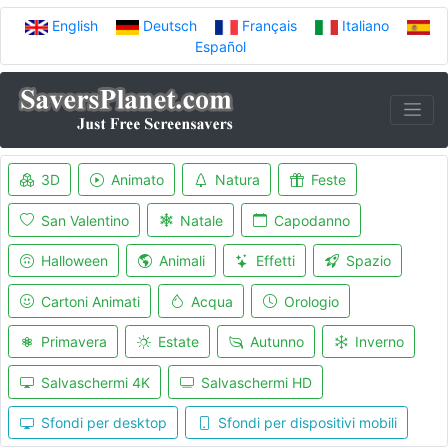
English
Deutsch
Français
Italiano
Español
3D
Animato
Natura
Feste
San Valentino
Natale
Capodanno
Halloween
Animali
Effetti
Spazio
Cartoni Animati
Acqua
Orologio
Primavera
Estate
Autunno
Inverno
Salvaschermi 4K
Salvaschermi HD
Sfondi per desktop
Sfondi per dispositivi mobili