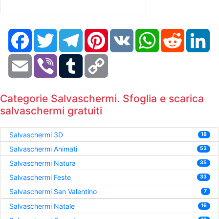
Facebook
Twitter
Telegram
Pinterest
VK
WhatsApp
Reddit
Li
Email
Viber
Tumblr
Copy
Link
Categorie Salvaschermi. Sfoglia e scarica
salvaschermi gratuiti
Salvaschermi 3D
18
Salvaschermi Animati
53
Salvaschermi Natura
35
Salvaschermi Feste
33
Salvaschermi San Valentino
7
Salvaschermi Natale
16