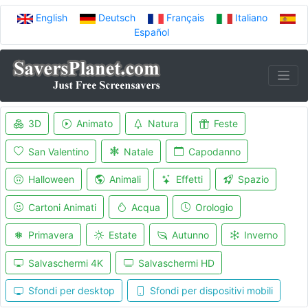
English
Deutsch
Français
Italiano
Español
3D
Animato
Natura
Feste
San Valentino
Natale
Capodanno
Halloween
Animali
Effetti
Spazio
Cartoni Animati
Acqua
Orologio
Primavera
Estate
Autunno
Inverno
Salvaschermi 4K
Salvaschermi HD
Sfondi per desktop
Sfondi per dispositivi mobili