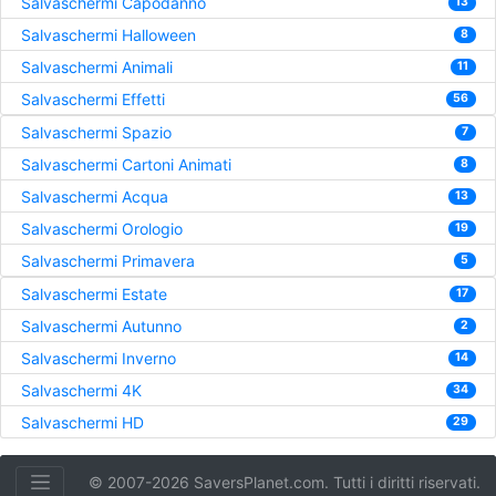
Salvaschermi Capodanno
13
Salvaschermi Halloween
8
Salvaschermi Animali
11
Salvaschermi Effetti
56
Salvaschermi Spazio
7
Salvaschermi Cartoni Animati
8
Salvaschermi Acqua
13
Salvaschermi Orologio
19
Salvaschermi Primavera
5
Salvaschermi Estate
17
Salvaschermi Autunno
2
Salvaschermi Inverno
14
Salvaschermi 4K
34
Salvaschermi HD
29
© 2007-2026 SaversPlanet.com. Tutti i diritti riservati.