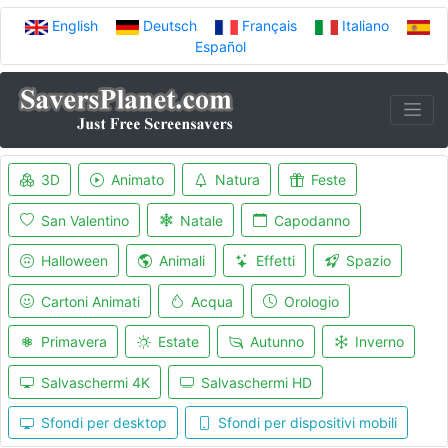
English
Deutsch
Français
Italiano
Español
3D
Animato
Natura
Feste
San Valentino
Natale
Capodanno
Halloween
Animali
Effetti
Spazio
Cartoni Animati
Acqua
Orologio
Primavera
Estate
Autunno
Inverno
Salvaschermi 4K
Salvaschermi HD
Sfondi per desktop
Sfondi per dispositivi mobili