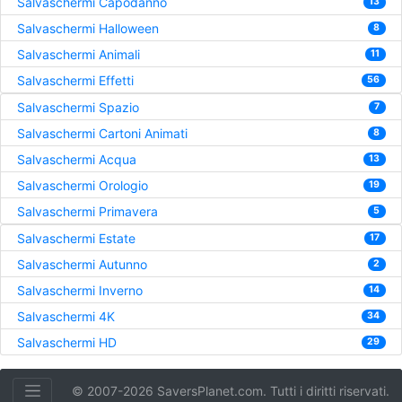
Salvaschermi Capodanno
13
Salvaschermi Halloween
8
Salvaschermi Animali
11
Salvaschermi Effetti
56
Salvaschermi Spazio
7
Salvaschermi Cartoni Animati
8
Salvaschermi Acqua
13
Salvaschermi Orologio
19
Salvaschermi Primavera
5
Salvaschermi Estate
17
Salvaschermi Autunno
2
Salvaschermi Inverno
14
Salvaschermi 4K
34
Salvaschermi HD
29
© 2007-2026 SaversPlanet.com. Tutti i diritti riservati.