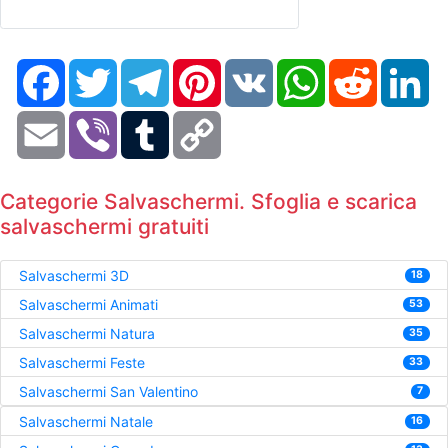
Facebook
Twitter
Telegram
Pinterest
VK
WhatsApp
Reddit
Li
Email
Viber
Tumblr
Copy
Link
Categorie Salvaschermi. Sfoglia e scarica
salvaschermi gratuiti
Salvaschermi 3D
18
Salvaschermi Animati
53
Salvaschermi Natura
35
Salvaschermi Feste
33
Salvaschermi San Valentino
7
Salvaschermi Natale
16