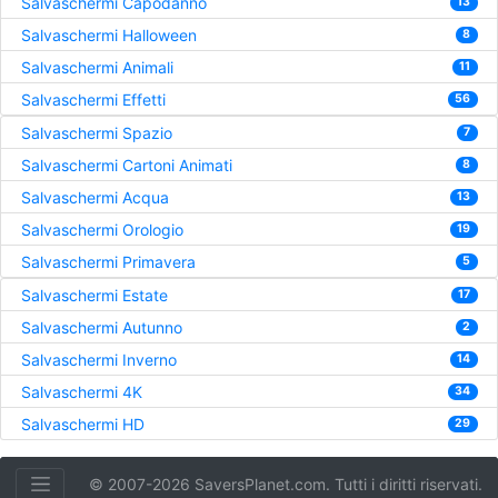
Salvaschermi Capodanno
13
Salvaschermi Halloween
8
Salvaschermi Animali
11
Salvaschermi Effetti
56
Salvaschermi Spazio
7
Salvaschermi Cartoni Animati
8
Salvaschermi Acqua
13
Salvaschermi Orologio
19
Salvaschermi Primavera
5
Salvaschermi Estate
17
Salvaschermi Autunno
2
Salvaschermi Inverno
14
Salvaschermi 4K
34
Salvaschermi HD
29
© 2007-2026 SaversPlanet.com. Tutti i diritti riservati.