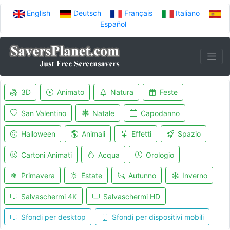
English
Deutsch
Français
Italiano
Español
3D
Animato
Natura
Feste
San Valentino
Natale
Capodanno
Halloween
Animali
Effetti
Spazio
Cartoni Animati
Acqua
Orologio
Primavera
Estate
Autunno
Inverno
Salvaschermi 4K
Salvaschermi HD
Sfondi per desktop
Sfondi per dispositivi mobili