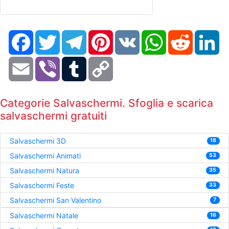
Facebook
Twitter
Telegram
Pinterest
VK
WhatsApp
Reddit
Li
Email
Viber
Tumblr
Copy
Link
Categorie Salvaschermi. Sfoglia e scarica
salvaschermi gratuiti
Salvaschermi 3D
18
Salvaschermi Animati
53
Salvaschermi Natura
35
Salvaschermi Feste
33
Salvaschermi San Valentino
7
Salvaschermi Natale
16