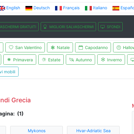
English
Deutsch
Français
Italiano
Españo
ASCHERMI GRATUITI
MIGLIORI SALVASCHERMI
SFONDI
San Valentino
Natale
Capodanno
Hallo
Primavera
Estate
Autunno
Inverno
vi mobili
ndi Grecia
agina: (1)
Mykonos
Hvar-Adriatic Sea