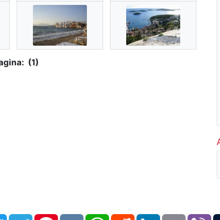
agina: (1)
book
Twitter
Telegram
Pinterest
VK
WhatsApp
Reddit
LinkedIn
Email
Vi