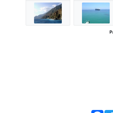
P
Face