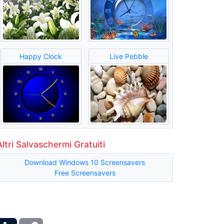
Happy Clock
Live Pebble
Altri Salvaschermi Gratuiti
Download Windows 10 Screensavers
Free Screensavers
ber
Tumblr
Copy