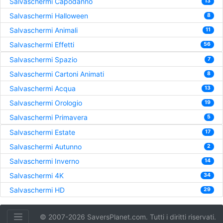
Salvaschermi Capodanno
13
Salvaschermi Halloween
8
Salvaschermi Animali
11
Salvaschermi Effetti
56
Salvaschermi Spazio
7
Salvaschermi Cartoni Animati
8
Salvaschermi Acqua
13
Salvaschermi Orologio
19
Salvaschermi Primavera
5
Salvaschermi Estate
17
Salvaschermi Autunno
2
Salvaschermi Inverno
14
Salvaschermi 4K
34
Salvaschermi HD
29
© 2007-2026 SaversPlanet.com. Tutti i diritti riservati.