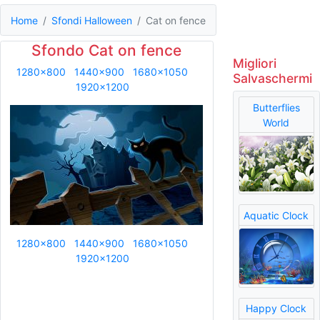
Home
Sfondi Halloween
Cat on fence
Sfondo Cat on fence
Migliori
1280x800
1440x900
1680x1050
Salvaschermi
1920x1200
Butterflies
World
Aquatic Clock
1280x800
1440x900
1680x1050
1920x1200
Happy Clock