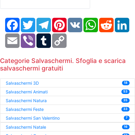
Facebook
Twitter
Telegram
Pinterest
VK
WhatsApp
Reddit
Li
Email
Viber
Tumblr
Copy
Link
Categorie Salvaschermi. Sfoglia e scarica
salvaschermi gratuiti
Salvaschermi 3D
18
Salvaschermi Animati
53
Salvaschermi Natura
35
Salvaschermi Feste
33
Salvaschermi San Valentino
7
Salvaschermi Natale
16