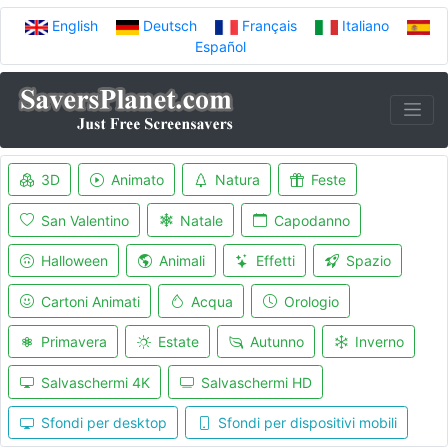
English
Deutsch
Français
Italiano
Español
3D
Animato
Natura
Feste
San Valentino
Natale
Capodanno
Halloween
Animali
Effetti
Spazio
Cartoni Animati
Acqua
Orologio
Primavera
Estate
Autunno
Inverno
Salvaschermi 4K
Salvaschermi HD
Sfondi per desktop
Sfondi per dispositivi mobili