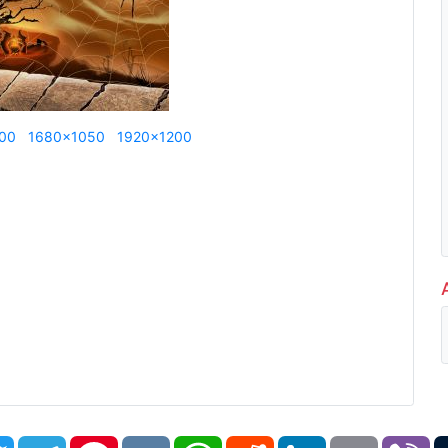
00
1680x1050
1920x1200
book
Twitter
Telegram
Pinterest
VK
WhatsApp
Reddit
LinkedIn
Email
Vi