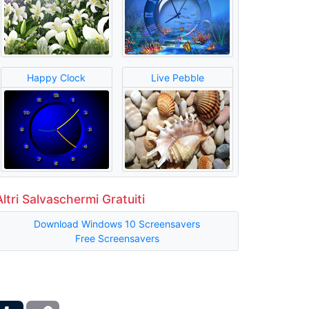
Happy Clock
Live Pebble
Altri Salvaschermi Gratuiti
Download Windows 10 Screensavers
Free Screensavers
ber
Tumblr
Copy