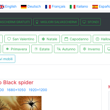
English
Deutsch
Français
Italiano
Españo
ASCHERMI GRATUITI
MIGLIORI SALVASCHERMI
SFONDI
San Valentino
Natale
Capodanno
Hallo
Primavera
Estate
Autunno
Inverno
vi mobili
 Black spider
00
1680x1050
1920x1200