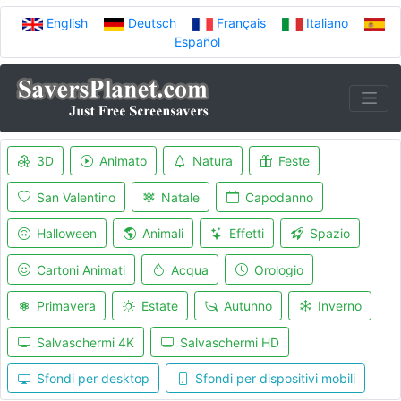
English
Deutsch
Français
Italiano
Español
3D
Animato
Natura
Feste
San Valentino
Natale
Capodanno
Halloween
Animali
Effetti
Spazio
Cartoni Animati
Acqua
Orologio
Primavera
Estate
Autunno
Inverno
Salvaschermi 4K
Salvaschermi HD
Sfondi per desktop
Sfondi per dispositivi mobili