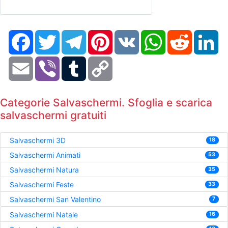
Facebook
Twitter
Telegram
Pinterest
VK
WhatsApp
Reddit
Li
Email
Viber
Tumblr
Copy
Link
Categorie Salvaschermi. Sfoglia e scarica
salvaschermi gratuiti
Salvaschermi 3D
18
Salvaschermi Animati
53
Salvaschermi Natura
35
Salvaschermi Feste
33
Salvaschermi San Valentino
7
Salvaschermi Natale
16