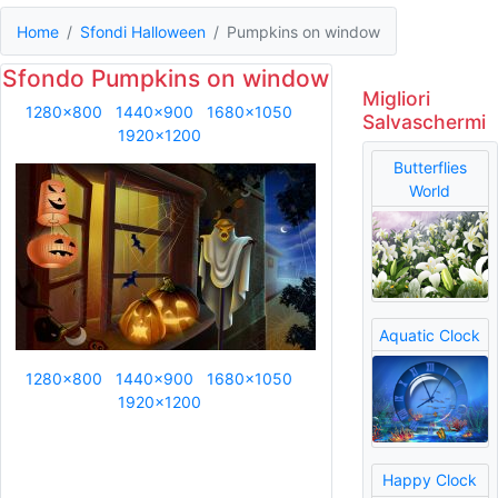
Home
Sfondi Halloween
Pumpkins on window
Sfondo Pumpkins on window
Migliori
1280x800
1440x900
1680x1050
Salvaschermi
1920x1200
Butterflies
World
Aquatic Clock
1280x800
1440x900
1680x1050
1920x1200
Happy Clock