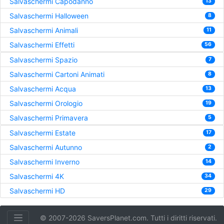
Salvaschermi Capodanno
13
Salvaschermi Halloween
8
Salvaschermi Animali
11
Salvaschermi Effetti
56
Salvaschermi Spazio
7
Salvaschermi Cartoni Animati
8
Salvaschermi Acqua
13
Salvaschermi Orologio
19
Salvaschermi Primavera
5
Salvaschermi Estate
17
Salvaschermi Autunno
2
Salvaschermi Inverno
14
Salvaschermi 4K
34
Salvaschermi HD
29
© 2007-2026 SaversPlanet.com. Tutti i diritti riservati.