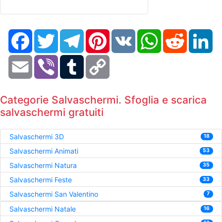
Facebook
Twitter
Telegram
Pinterest
VK
WhatsApp
Reddit
Li
Email
Viber
Tumblr
Copy
Link
Categorie Salvaschermi. Sfoglia e scarica
salvaschermi gratuiti
Salvaschermi 3D
18
Salvaschermi Animati
53
Salvaschermi Natura
35
Salvaschermi Feste
33
Salvaschermi San Valentino
7
Salvaschermi Natale
16