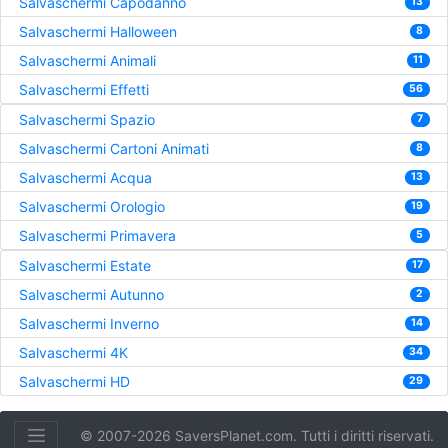
Salvaschermi Capodanno
13
Salvaschermi Halloween
8
Salvaschermi Animali
11
Salvaschermi Effetti
56
Salvaschermi Spazio
7
Salvaschermi Cartoni Animati
8
Salvaschermi Acqua
13
Salvaschermi Orologio
19
Salvaschermi Primavera
5
Salvaschermi Estate
17
Salvaschermi Autunno
2
Salvaschermi Inverno
14
Salvaschermi 4K
34
Salvaschermi HD
29
© 2007-2026 SaversPlanet.com. Tutti i diritti riservati.