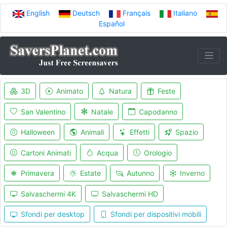
English
Deutsch
Français
Italiano
Español
3D
Animato
Natura
Feste
San Valentino
Natale
Capodanno
Halloween
Animali
Effetti
Spazio
Cartoni Animati
Acqua
Orologio
Primavera
Estate
Autunno
Inverno
Salvaschermi 4K
Salvaschermi HD
Sfondi per desktop
Sfondi per dispositivi mobili