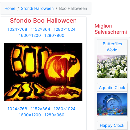
Home
Sfondi Halloween
Boo Halloween
Sfondo Boo Halloween
Migliori
1024x768
1152x864
1280x1024
Salvaschermi
1600x1200
1280x960
Butterflies
World
Aquatic Clock
1024x768
1152x864
1280x1024
1600x1200
1280x960
Happy Clock