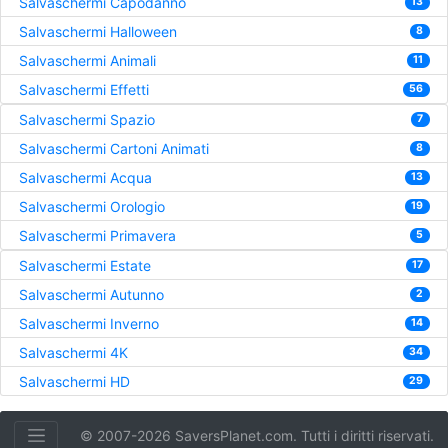
Salvaschermi Capodanno
13
Salvaschermi Halloween
8
Salvaschermi Animali
11
Salvaschermi Effetti
56
Salvaschermi Spazio
7
Salvaschermi Cartoni Animati
8
Salvaschermi Acqua
13
Salvaschermi Orologio
19
Salvaschermi Primavera
5
Salvaschermi Estate
17
Salvaschermi Autunno
2
Salvaschermi Inverno
14
Salvaschermi 4K
34
Salvaschermi HD
29
© 2007-2026 SaversPlanet.com. Tutti i diritti riservati.