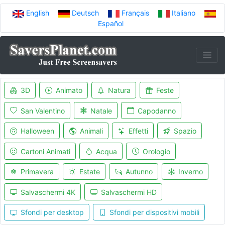
English
Deutsch
Français
Italiano
Español
3D
Animato
Natura
Feste
San Valentino
Natale
Capodanno
Halloween
Animali
Effetti
Spazio
Cartoni Animati
Acqua
Orologio
Primavera
Estate
Autunno
Inverno
Salvaschermi 4K
Salvaschermi HD
Sfondi per desktop
Sfondi per dispositivi mobili