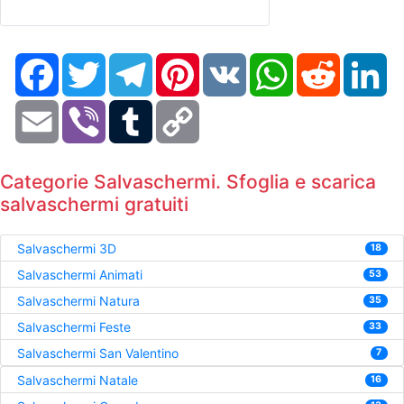
Facebook
Twitter
Telegram
Pinterest
VK
WhatsApp
Reddit
Li
Email
Viber
Tumblr
Copy
Link
Categorie Salvaschermi. Sfoglia e scarica
salvaschermi gratuiti
Salvaschermi 3D
18
Salvaschermi Animati
53
Salvaschermi Natura
35
Salvaschermi Feste
33
Salvaschermi San Valentino
7
Salvaschermi Natale
16