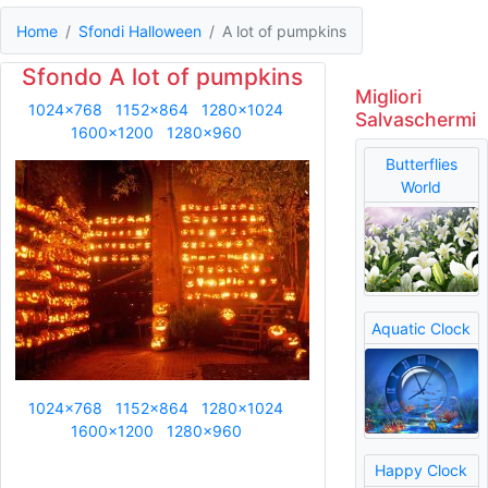
Home
Sfondi Halloween
A lot of pumpkins
Sfondo A lot of pumpkins
Migliori
1024x768
1152x864
1280x1024
Salvaschermi
1600x1200
1280x960
Butterflies
World
Aquatic Clock
1024x768
1152x864
1280x1024
1600x1200
1280x960
Happy Clock