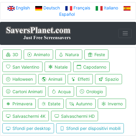
English
Deutsch
Français
Italiano
Español
3D
Animato
Natura
Feste
San Valentino
Natale
Capodanno
Halloween
Animali
Effetti
Spazio
Cartoni Animati
Acqua
Orologio
Primavera
Estate
Autunno
Inverno
Salvaschermi 4K
Salvaschermi HD
Sfondi per desktop
Sfondi per dispositivi mobili