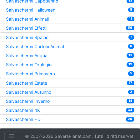
Salvaschermi Capodanno
13
Salvaschermi Halloween
8
Salvaschermi Animali
11
Salvaschermi Effetti
56
Salvaschermi Spazio
7
Salvaschermi Cartoni Animati
8
Salvaschermi Acqua
13
Salvaschermi Orologio
19
Salvaschermi Primavera
5
Salvaschermi Estate
17
Salvaschermi Autunno
2
Salvaschermi Inverno
14
Salvaschermi 4K
34
Salvaschermi HD
29
© 2007-2026 SaversPlanet.com. Tutti i diritti riservati.