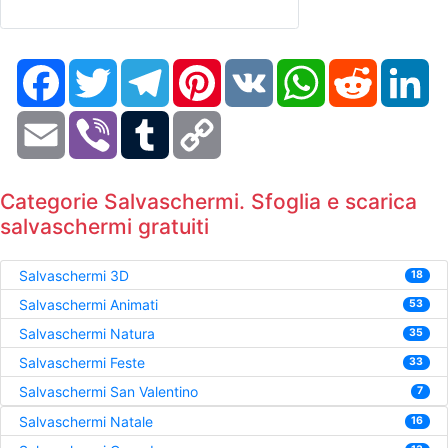
Facebook
Twitter
Telegram
Pinterest
VK
WhatsApp
Reddit
Li
Email
Viber
Tumblr
Copy
Link
Categorie Salvaschermi. Sfoglia e scarica
salvaschermi gratuiti
Salvaschermi 3D
18
Salvaschermi Animati
53
Salvaschermi Natura
35
Salvaschermi Feste
33
Salvaschermi San Valentino
7
Salvaschermi Natale
16