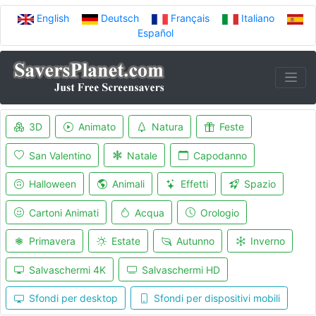
English
Deutsch
Français
Italiano
Español
3D
Animato
Natura
Feste
San Valentino
Natale
Capodanno
Halloween
Animali
Effetti
Spazio
Cartoni Animati
Acqua
Orologio
Primavera
Estate
Autunno
Inverno
Salvaschermi 4K
Salvaschermi HD
Sfondi per desktop
Sfondi per dispositivi mobili