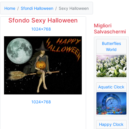
Home
Sfondi Halloween
Sexy Halloween
Sfondo Sexy Halloween
Migliori
1024x768
Salvaschermi
Butterflies
World
Aquatic Clock
1024x768
Happy Clock