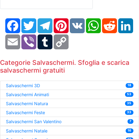
Facebook
Twitter
Telegram
Pinterest
VK
WhatsApp
Reddit
Li
Email
Viber
Tumblr
Copy
Link
Categorie Salvaschermi. Sfoglia e scarica
salvaschermi gratuiti
Salvaschermi 3D
18
Salvaschermi Animati
53
Salvaschermi Natura
35
Salvaschermi Feste
33
Salvaschermi San Valentino
7
Salvaschermi Natale
16