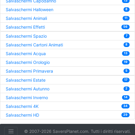
Salvaschermi Capodanno
13
Salvaschermi Halloween
8
Salvaschermi Animali
11
Salvaschermi Effetti
56
Salvaschermi Spazio
7
Salvaschermi Cartoni Animati
8
Salvaschermi Acqua
13
Salvaschermi Orologio
19
Salvaschermi Primavera
5
Salvaschermi Estate
17
Salvaschermi Autunno
2
Salvaschermi Inverno
14
Salvaschermi 4K
34
Salvaschermi HD
29
© 2007-2026 SaversPlanet.com. Tutti i diritti riservati.