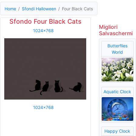
Home
Sfondi Halloween
Four Black Cats
Sfondo Four Black Cats
Migliori
1024x768
Salvaschermi
Butterflies
World
Aquatic Clock
1024x768
Happy Clock