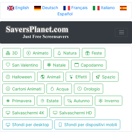
English
Deutsch
Français
Italiano
Español
3D
Animato
Natura
Feste
San Valentino
Natale
Capodanno
Halloween
Animali
Effetti
Spazio
Cartoni Animati
Acqua
Orologio
Primavera
Estate
Autunno
Inverno
Salvaschermi 4K
Salvaschermi HD
Sfondi per desktop
Sfondi per dispositivi mobili