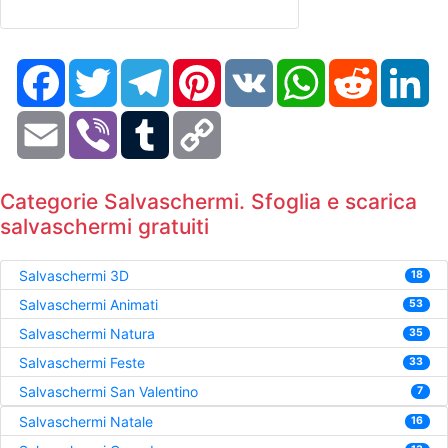
Facebook
Twitter
Telegram
Pinterest
VK
WhatsApp
Reddit
Li
Email
Viber
Tumblr
Copy
Link
Categorie Salvaschermi. Sfoglia e scarica
salvaschermi gratuiti
Salvaschermi 3D
18
Salvaschermi Animati
53
Salvaschermi Natura
35
Salvaschermi Feste
33
Salvaschermi San Valentino
7
Salvaschermi Natale
16