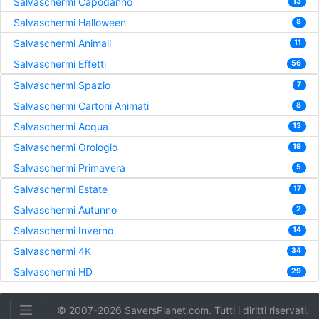
Salvaschermi Capodanno
13
Salvaschermi Halloween
8
Salvaschermi Animali
11
Salvaschermi Effetti
56
Salvaschermi Spazio
7
Salvaschermi Cartoni Animati
8
Salvaschermi Acqua
13
Salvaschermi Orologio
19
Salvaschermi Primavera
5
Salvaschermi Estate
17
Salvaschermi Autunno
2
Salvaschermi Inverno
14
Salvaschermi 4K
34
Salvaschermi HD
29
© 2007-2026 SaversPlanet.com. Tutti i diritti riservati.