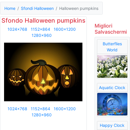
Home
Sfondi Halloween
Halloween pumpkins
Sfondo Halloween pumpkins
Migliori
1024x768
1152x864
1600x1200
Salvaschermi
1280x960
Butterflies
World
Aquatic Clock
1024x768
1152x864
1600x1200
1280x960
Happy Clock