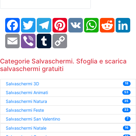
Facebook
Twitter
Telegram
Pinterest
VK
WhatsApp
Reddit
Li
Email
Viber
Tumblr
Copy
Link
Categorie Salvaschermi. Sfoglia e scarica
salvaschermi gratuiti
Salvaschermi 3D
18
Salvaschermi Animati
53
Salvaschermi Natura
35
Salvaschermi Feste
33
Salvaschermi San Valentino
7
Salvaschermi Natale
16