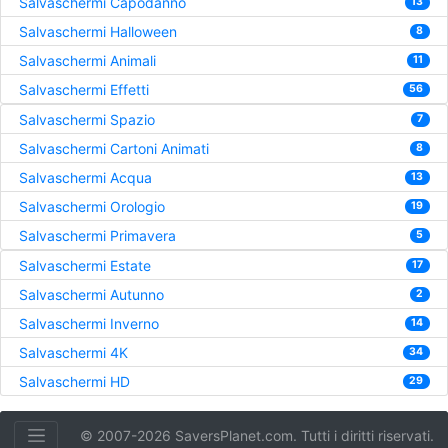
Salvaschermi Capodanno
13
Salvaschermi Halloween
8
Salvaschermi Animali
11
Salvaschermi Effetti
56
Salvaschermi Spazio
7
Salvaschermi Cartoni Animati
8
Salvaschermi Acqua
13
Salvaschermi Orologio
19
Salvaschermi Primavera
5
Salvaschermi Estate
17
Salvaschermi Autunno
2
Salvaschermi Inverno
14
Salvaschermi 4K
34
Salvaschermi HD
29
© 2007-2026 SaversPlanet.com. Tutti i diritti riservati.