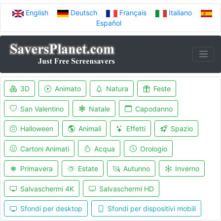
English
Deutsch
Français
Italiano
Español
3D
Animato
Natura
Feste
San Valentino
Natale
Capodanno
Halloween
Animali
Effetti
Spazio
Cartoni Animati
Acqua
Orologio
Primavera
Estate
Autunno
Inverno
Salvaschermi 4K
Salvaschermi HD
Sfondi per desktop
Sfondi per dispositivi mobili