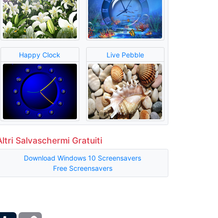
Happy Clock
Live Pebble
Altri Salvaschermi Gratuiti
Download Windows 10 Screensavers
Free Screensavers
ber
Tumblr
Copy