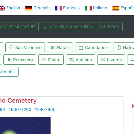
English
Deutsch
Français
Italiano
Españo
ASCHERMI GRATUITI
MIGLIORI SALVASCHERMI
SFONDI
San Valentino
Natale
Capodanno
Hallo
Primavera
Estate
Autunno
Inverno
vi mobili
do Cemetery
864
1600x1200
1280x960