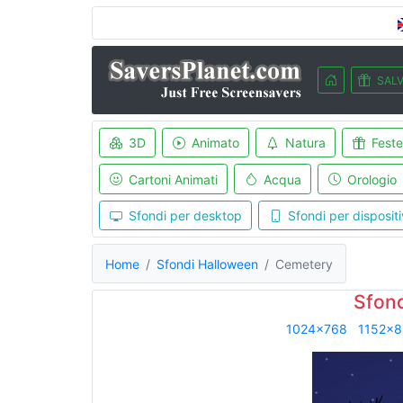
SALV
3D
Animato
Natura
Feste
Cartoni Animati
Acqua
Orologio
Sfondi per desktop
Sfondi per dispositi
Home
Sfondi Halloween
Cemetery
Sfon
1024x768
1152x