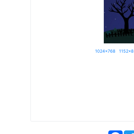
1024x768
1152x
Face