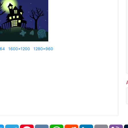
864
1600x1200
1280x960
book
Twitter
Telegram
Pinterest
VK
WhatsApp
Reddit
LinkedIn
Email
Vi