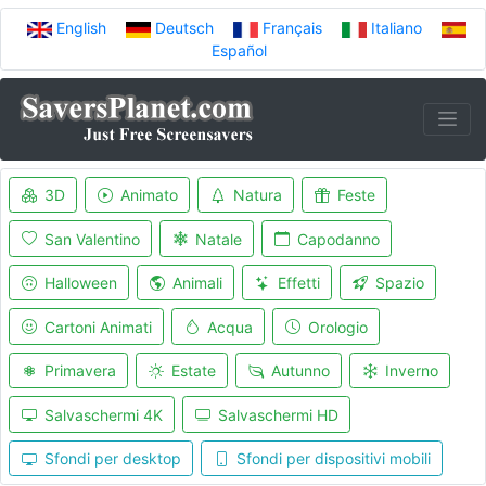
English
Deutsch
Français
Italiano
Español
3D
Animato
Natura
Feste
San Valentino
Natale
Capodanno
Halloween
Animali
Effetti
Spazio
Cartoni Animati
Acqua
Orologio
Primavera
Estate
Autunno
Inverno
Salvaschermi 4K
Salvaschermi HD
Sfondi per desktop
Sfondi per dispositivi mobili