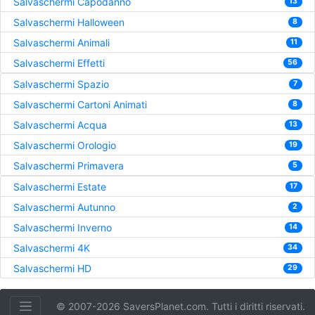
Salvaschermi Capodanno
13
Salvaschermi Halloween
8
Salvaschermi Animali
11
Salvaschermi Effetti
56
Salvaschermi Spazio
7
Salvaschermi Cartoni Animati
8
Salvaschermi Acqua
13
Salvaschermi Orologio
19
Salvaschermi Primavera
5
Salvaschermi Estate
17
Salvaschermi Autunno
2
Salvaschermi Inverno
14
Salvaschermi 4K
34
Salvaschermi HD
29
© 2007-2026 SaversPlanet.com. Tutti i diritti riservati.