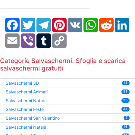
Facebook
Twitter
Telegram
Pinterest
VK
WhatsApp
Reddit
Li
Email
Viber
Tumblr
Copy
Link
Categorie Salvaschermi. Sfoglia e scarica
salvaschermi gratuiti
Salvaschermi 3D
18
Salvaschermi Animati
53
Salvaschermi Natura
35
Salvaschermi Feste
33
Salvaschermi San Valentino
7
Salvaschermi Natale
16