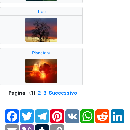
Tree
Planetary
Pagina: (1)
2
3
Successivo
Facebook
Twitter
Telegram
Pinterest
VK
WhatsApp
Reddit
Li
Email
Viber
Tumblr
Copy