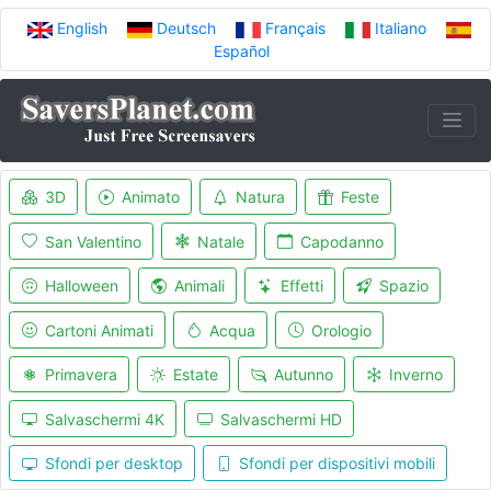
English
Deutsch
Français
Italiano
Español
3D
Animato
Natura
Feste
San Valentino
Natale
Capodanno
Halloween
Animali
Effetti
Spazio
Cartoni Animati
Acqua
Orologio
Primavera
Estate
Autunno
Inverno
Salvaschermi 4K
Salvaschermi HD
Sfondi per desktop
Sfondi per dispositivi mobili