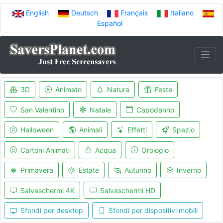
English
Deutsch
Français
Italiano
Español
3D
Animato
Natura
Feste
San Valentino
Natale
Capodanno
Halloween
Animali
Effetti
Spazio
Cartoni Animati
Acqua
Orologio
Primavera
Estate
Autunno
Inverno
Salvaschermi 4K
Salvaschermi HD
Sfondi per desktop
Sfondi per dispositivi mobili