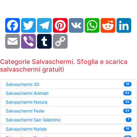
Facebook
Twitter
Telegram
Pinterest
VK
WhatsApp
Reddit
Li
Email
Viber
Tumblr
Copy
Link
Categorie Salvaschermi. Sfoglia e scarica
salvaschermi gratuiti
Salvaschermi 3D
18
Salvaschermi Animati
53
Salvaschermi Natura
35
Salvaschermi Feste
33
Salvaschermi San Valentino
7
Salvaschermi Natale
16