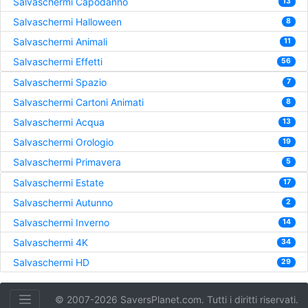
Salvaschermi Capodanno
13
Salvaschermi Halloween
8
Salvaschermi Animali
11
Salvaschermi Effetti
56
Salvaschermi Spazio
7
Salvaschermi Cartoni Animati
8
Salvaschermi Acqua
13
Salvaschermi Orologio
19
Salvaschermi Primavera
5
Salvaschermi Estate
17
Salvaschermi Autunno
2
Salvaschermi Inverno
14
Salvaschermi 4K
34
Salvaschermi HD
29
© 2007-2026 SaversPlanet.com. Tutti i diritti riservati.