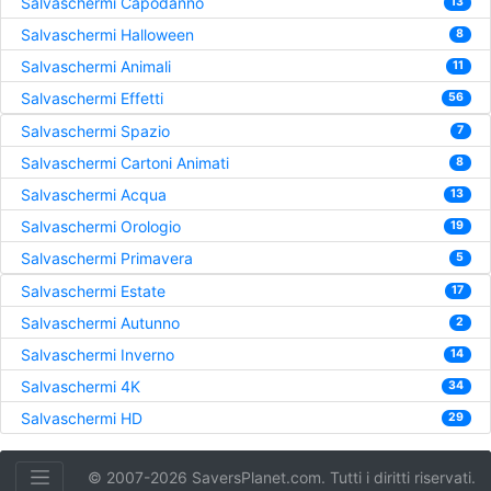
Salvaschermi Capodanno
13
Salvaschermi Halloween
8
Salvaschermi Animali
11
Salvaschermi Effetti
56
Salvaschermi Spazio
7
Salvaschermi Cartoni Animati
8
Salvaschermi Acqua
13
Salvaschermi Orologio
19
Salvaschermi Primavera
5
Salvaschermi Estate
17
Salvaschermi Autunno
2
Salvaschermi Inverno
14
Salvaschermi 4K
34
Salvaschermi HD
29
© 2007-2026 SaversPlanet.com. Tutti i diritti riservati.