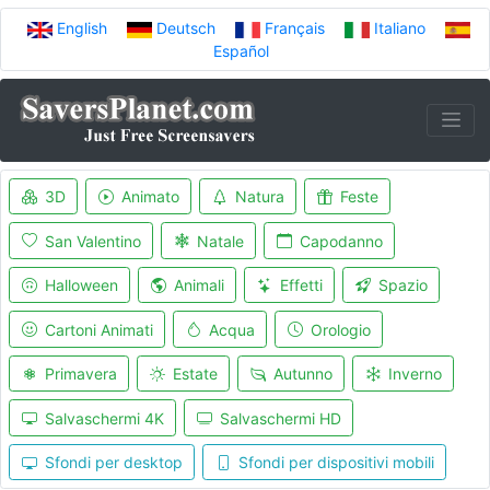
English
Deutsch
Français
Italiano
Español
3D
Animato
Natura
Feste
San Valentino
Natale
Capodanno
Halloween
Animali
Effetti
Spazio
Cartoni Animati
Acqua
Orologio
Primavera
Estate
Autunno
Inverno
Salvaschermi 4K
Salvaschermi HD
Sfondi per desktop
Sfondi per dispositivi mobili