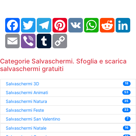
Facebook
Twitter
Telegram
Pinterest
VK
WhatsApp
Reddit
Li
Email
Viber
Tumblr
Copy
Link
Categorie Salvaschermi. Sfoglia e scarica
salvaschermi gratuiti
Salvaschermi 3D
18
Salvaschermi Animati
53
Salvaschermi Natura
35
Salvaschermi Feste
33
Salvaschermi San Valentino
7
Salvaschermi Natale
16