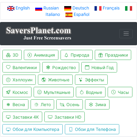
English
Russian
Deutsch
Français
Italiano
Español
3D
Анимация
Природа
Праздники
Валентинки
Рождество
Новый Год
Хэллоуин
Животные
Эффекты
Космос
Мультяшные
Водные
Часы
Весна
Лето
Осень
Зима
Заставки 4K
Заставки HD
Обои для Компьютера
Обои для Телефона