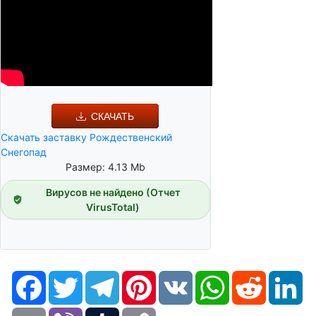
СКАЧАТЬ
Скачать заставку Рождественский
Снегопад
Размер: 4.13 Mb
Вирусов не найдено (Отчет
VirusTotal)
Facebook
Twitter
Telegram
Pinterest
VK
WhatsApp
Reddit
Li
Email
Viber
Tumblr
Copy