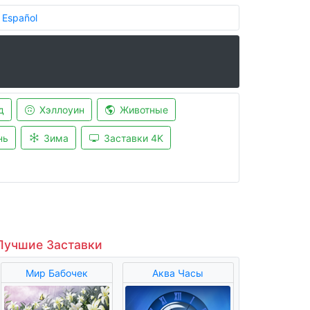
Español
д
Хэллоуин
Животные
нь
Зима
Заставки 4K
Лучшие Заставки
Мир Бабочек
Аква Часы