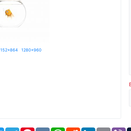
1152x864
1280x960
book
Twitter
Telegram
Pinterest
VK
WhatsApp
Reddit
LinkedIn
Email
Vi