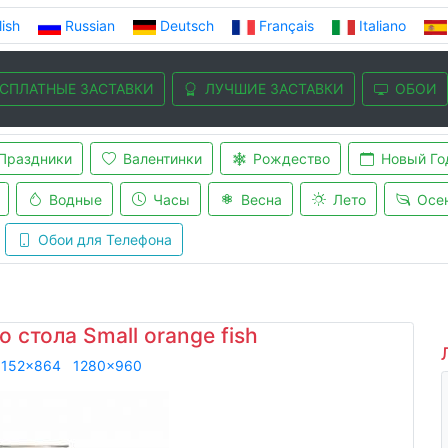
lish
Russian
Deutsch
Français
Italiano
СПЛАТНЫЕ ЗАСТАВКИ
ЛУЧШИЕ ЗАСТАВКИ
ОБОИ
Праздники
Валентинки
Рождество
Новый Го
Водные
Часы
Весна
Лето
Осе
Обои для Телефона
 стола Small orange fish
1152x864
1280x960