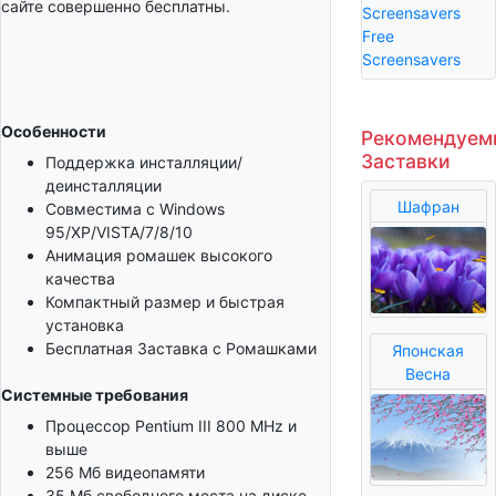
сайте совершенно бесплатны.
Screensavers
Free
Screensavers
Особенности
Рекомендуем
Заставки
Поддержка инсталляции/
деинсталляции
Шафран
Совместима с Windows
95/XP/VISTA/7/8/10
Анимация ромашек высокого
качества
Компактный размер и быстрая
установка
Бесплатная Заставка с Ромашками
Японская
Весна
Системные требования
Процессор Pentium III 800 MHz и
выше
256 Мб видеопамяти
35 Мб свободного места на диске