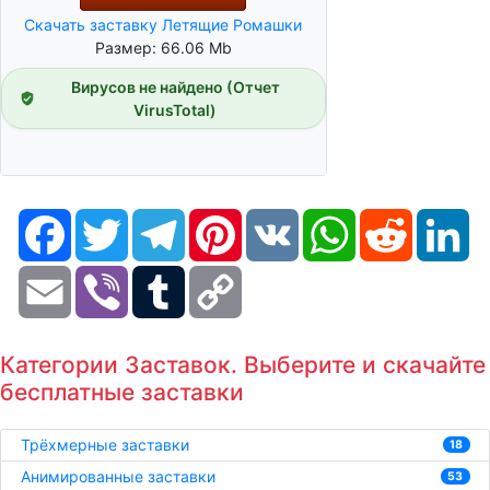
Скачать заставку Летящие Ромашки
Размер: 66.06 Mb
Вирусов не найдено (Отчет
VirusTotal)
Facebook
Twitter
Telegram
Pinterest
VK
WhatsApp
Reddit
Li
Email
Viber
Tumblr
Copy
Link
Категории Заставок. Выберите и скачайте
бесплатные заставки
Трёхмерные заставки
18
Анимированные заставки
53