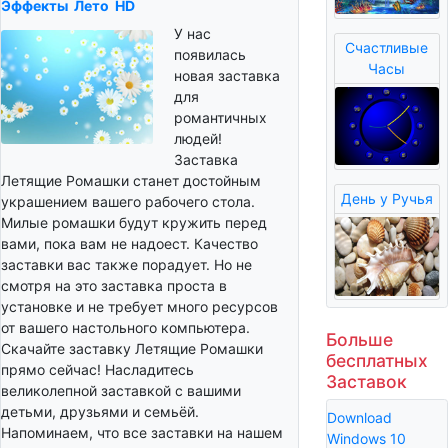
Эффекты
Лето
HD
У нас
Счастливые
появилась
Часы
новая заставка
для
романтичных
людей!
Заставка
Летящие Ромашки станет достойным
День у Ручья
украшением вашего рабочего стола.
Милые ромашки будут кружить перед
вами, пока вам не надоест. Качество
заставки вас также порадует. Но не
смотря на это заставка проста в
установке и не требует много ресурсов
от вашего настольного компьютера.
Больше
Скачайте заставку Летящие Ромашки
бесплатных
прямо сейчас! Насладитесь
Заставок
великолепной заставкой с вашими
детьми, друзьями и семьёй.
Download
Напоминаем, что все заставки на нашем
Windows 10