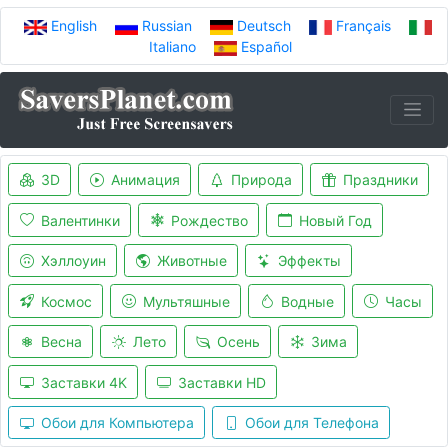
English
Russian
Deutsch
Français
Italiano
Español
3D
Анимация
Природа
Праздники
Валентинки
Рождество
Новый Год
Хэллоуин
Животные
Эффекты
Космос
Мультяшные
Водные
Часы
Весна
Лето
Осень
Зима
Заставки 4K
Заставки HD
Обои для Компьютера
Обои для Телефона