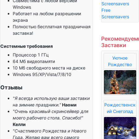
Совместима с любой версией
Screensavers
Windows
Free
Работает на любом разрешении
Screensavers
экрана
Полностью бесплатная праздничная
заставка!
Рекомендуем
Заставки
Системные требования
Процессор 1 ГГц
Уютное
64 Мб видеопамяти
Рождество
10 Мб свободного места на диске
Windows 95/XP/Vista/7/8/10
Отзывы
"Я всегда использую ваши заставки
на зимние праздники."
Наоми
Рождественск
"Очень красивый скринсейвер для
ий Снегопад
моего рабочего стола. Спасибо!"
Келли
"Счастливого Рождества и Нового
Года. Желаю вам всего самого