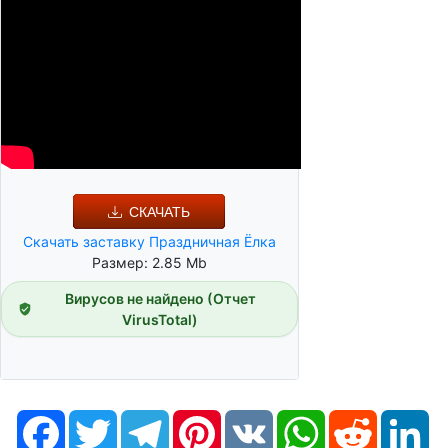
СКАЧАТЬ
Скачать заставку Праздничная Ёлка
Размер: 2.85 Mb
Вирусов не найдено (Отчет
VirusTotal)
Facebook
Twitter
Telegram
Pinterest
VK
WhatsApp
Reddit
Li