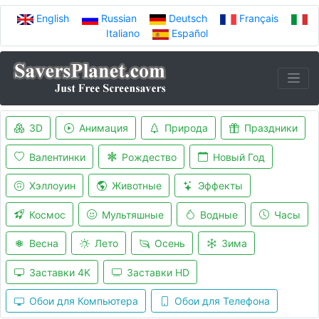
English
Russian
Deutsch
Français
Italiano
Español
3D
Анимация
Природа
Праздники
Валентинки
Рождество
Новый Год
Хэллоуин
Животные
Эффекты
Космос
Мультяшные
Водные
Часы
Весна
Лето
Осень
Зима
Заставки 4K
Заставки HD
Обои для Компьютера
Обои для Телефона