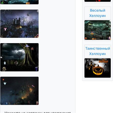
Веселый
Хеллоуин
Таинственный
Хэллоуин
Нажмите на картинку для увеличения