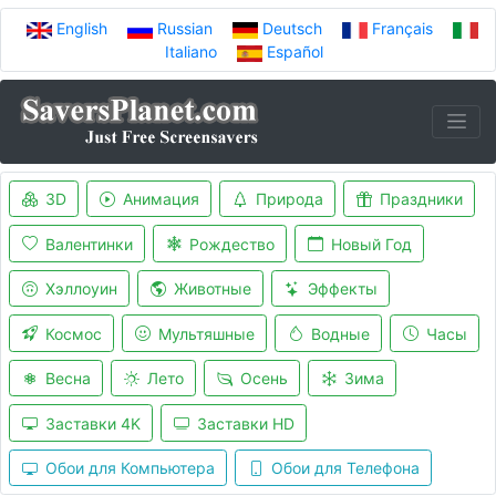
English
Russian
Deutsch
Français
Italiano
Español
3D
Анимация
Природа
Праздники
Валентинки
Рождество
Новый Год
Хэллоуин
Животные
Эффекты
Космос
Мультяшные
Водные
Часы
Весна
Лето
Осень
Зима
Заставки 4K
Заставки HD
Обои для Компьютера
Обои для Телефона