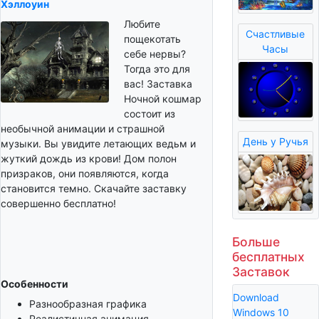
Хэллоуин
Любите
Счастливые
пощекотать
Часы
себе нервы?
Тогда это для
вас! Заставка
Ночной кошмар
состоит из
необычной анимации и страшной
День у Ручья
музыки. Вы увидите летающих ведьм и
жуткий дождь из крови! Дом полон
призраков, они появляются, когда
становится темно. Скачайте заставку
совершенно бесплатно!
Больше
бесплатных
Заставок
Особенности
Download
Разнообразная графика
Windows 10
Реалистичная анимация