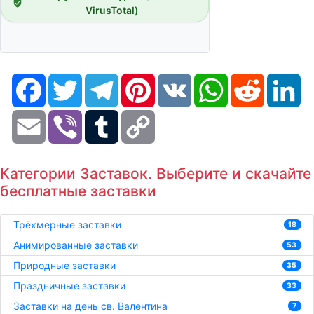
VirusTotal)
Facebook
Twitter
Telegram
Pinterest
VK
WhatsApp
Reddit
Li
Email
Viber
Tumblr
Copy
Link
Категории Заставок. Выберите и скачайте
бесплатные заставки
Трёхмерные заставки
18
Анимированные заставки
53
Природные заставки
35
Праздничные заставки
33
Заставки на день св. Валентина
7