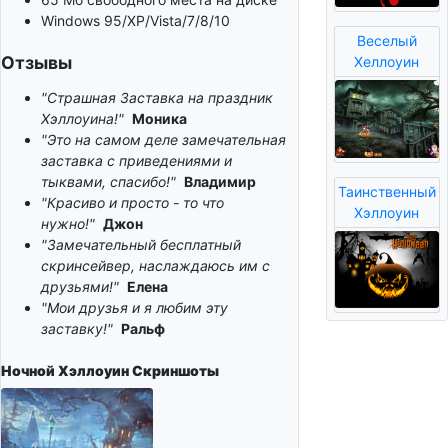
Windows 95/XP/Vista/7/8/10
Веселый
Отзывы
Хеллоуин
"Страшная Заставка на праздник
Хэллоуина!"
Моника
"Это на самом деле замечательная
заставка с приведениями и
тыквами, спасибо!"
Владимир
Таинственный
"Красиво и просто - то что
Хэллоуин
нужно!"
Джон
"Замечательный бесплатный
скринсейвер, наслаждаюсь им с
друзьями!"
Елена
"Мои друзья и я любим эту
заставку!"
Ральф
Ночной Хэллоуин
Скриншоты