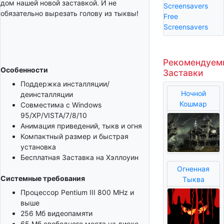
дом нашей новой заставкой. И не
Screensavers
обязательно вырезать голову из тыквы!
Free
Screensavers
Рекомендуем
Особенности
Заставки
Поддержка инсталляции/
Ночной
деинсталляции
Кошмар
Совместима с Windows
95/XP/VISTA/7/8/10
Анимация приведений, тыкв и огня
Компактный размер и быстрая
установка
Бесплатная Заставка на Хэллоуин
Огненная
Системные требования
Тыква
Процессор Pentium III 800 MHz и
выше
256 Мб видеопамяти
65 Мб свободного места на диске