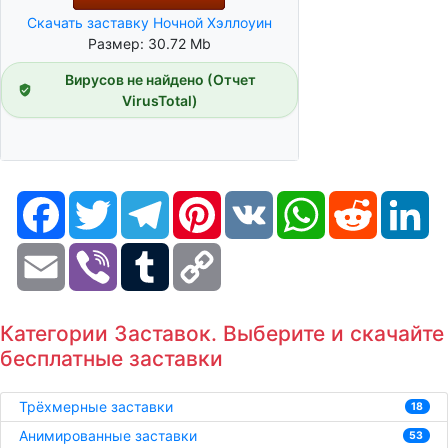
Скачать заставку Ночной Хэллоуин
Размер: 30.72 Mb
Вирусов не найдено (Отчет
VirusTotal)
Facebook
Twitter
Telegram
Pinterest
VK
WhatsApp
Reddit
Li
Email
Viber
Tumblr
Copy
Link
Категории Заставок. Выберите и скачайте
бесплатные заставки
Трёхмерные заставки
18
Анимированные заставки
53