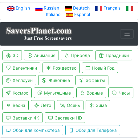
English
Russian
Deutsch
Français
Italiano
Español
3D
Анимация
Природа
Праздники
Валентинки
Рождество
Новый Год
Хэллоуин
Животные
Эффекты
Космос
Мультяшные
Водные
Часы
Весна
Лето
Осень
Зима
Заставки 4K
Заставки HD
Обои для Компьютера
Обои для Телефона